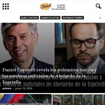
ALBA L CASTRO
ALBERTO COTES
ALFONSO TORRES
Daniel Coronell revela los polémicos inicios y
las sombras judiciales de Abelardo de la
Espriella
admin
-
junio 16, 2026