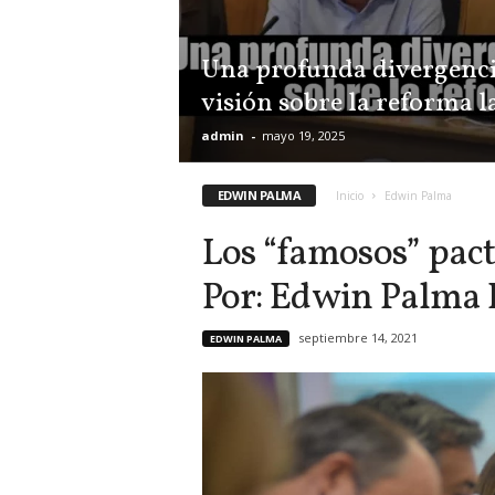
Una profunda divergenci
visión sobre la reforma l
admin
-
mayo 19, 2025
EDWIN PALMA
Inicio
Edwin Palma
Los “famosos” pact
Por: Edwin Palma 
septiembre 14, 2021
EDWIN PALMA