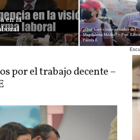
a en la
aboral
¿Qué haré como senador del
Magdalena Medio? – Por: Edwi
Palma E
Escu
os por el trabajo decente –
E