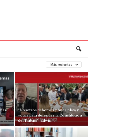
Más recientes
rnas
“Nosotros debemos poner plata y
:
votos para defender la Constitución
del Trabajo”: Edwin...