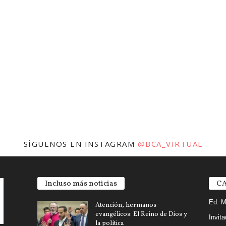
SÍGUENOS EN INSTAGRAM
@BCA_VIRTUAL
Incluso más noticias
CA
Ed. M
Atención, hermanos
evangélicos: El Reino de Dios y
Invit
la política