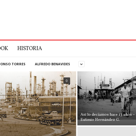
OOK
HISTORIA
FONSO TORRES
ALFREDO BENAVIDES
0
Así lo decíamos hace 13 años – 
Eutimio Hernández G.