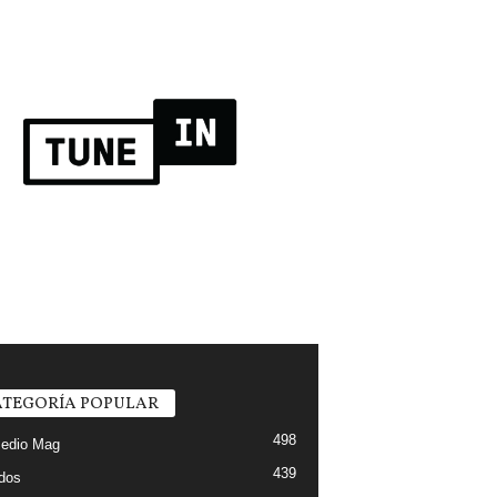
TEGORÍA POPULAR
498
edio Mag
439
ados