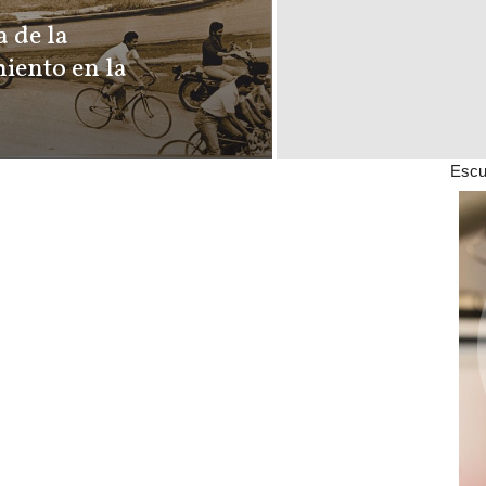
 de la
iento en la
Escu