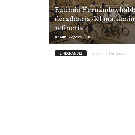
Eutimio Hernández habla
decadencia del mantenim
refinería
admin
-
agosto 8, 2017
E. HERNANDEZ
Inicio
E. Hernandez