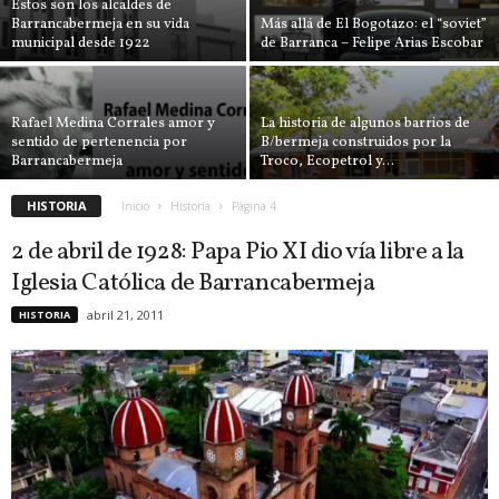
Estos son los alcaldes de
Barrancabermeja en su vida
Más allá de El Bogotazo: el “soviet”
municipal desde 1922
de Barranca – Felipe Arias Escobar
Rafael Medina Corrales amor y
La historia de algunos barrios de
sentido de pertenencia por
B/bermeja construidos por la
Barrancabermeja
Troco, Ecopetrol y...
HISTORIA
Inicio
Historia
Página 4
2 de abril de 1928: Papa Pio XI dio vía libre a la
Iglesia Católica de Barrancabermeja
abril 21, 2011
HISTORIA