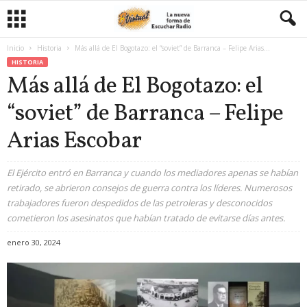
Inicio
Historia
Más allá de El Bogotazo: el “soviet” de Barranca – Felipe Arias...
HISTORIA
Más allá de El Bogotazo: el
“soviet” de Barranca – Felipe
Arias Escobar
El Ejército entró en Barranca y cuando los mediadores apenas se habían
retirado, se abrieron consejos de guerra contra los líderes. Numerosos
trabajadores fueron despedidos de las petroleras y desconocidos
cometieron los asesinatos que habían tratado de evitarse días antes.
enero 30, 2024