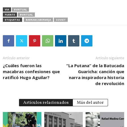
VIA
BVIRTUAL
FUENTE
BVIRTUAL
ETIQUETAS
BARRANCABERMEJA
SOVIET
Artículo anterior
Artículo siguiente
¿Cuáles fueron las
“La Putana” de la Batucada
macabras confesiones que
Guaricha: canción que
ratificó Hugo Aguilar?
narra inspiradora historia
de revolución
Artículos relacionados
Más del autor