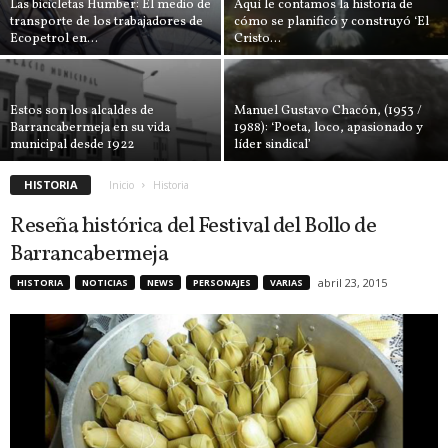
Las bicicletas Humber: El medio de
Aquí le contamos la historia de
transporte de los trabajadores de
cómo se planificó y construyó ‘El
Ecopetrol en...
Cristo...
Estos son los alcaldes de
Manuel Gustavo Chacón, (1953 /
Barrancabermeja en su vida
1988): ‘Poeta, loco, apasionado y
municipal desde 1922
líder sindical’
HISTORIA
Inicio
Historia
Reseña histórica del Festival del Bollo de
Barrancabermeja
abril 23, 2015
HISTORIA
NOTICIAS
NEWS
PERSONAJES
VARIAS