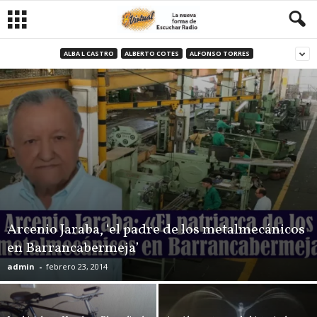
ALBA L CASTRO
ALBERTO COTES
ALFONSO TORRES
Arcenio Jaraba, ‘el padre de los metalmecánicos
en Barrancabermeja’
admin
-
febrero 23, 2014