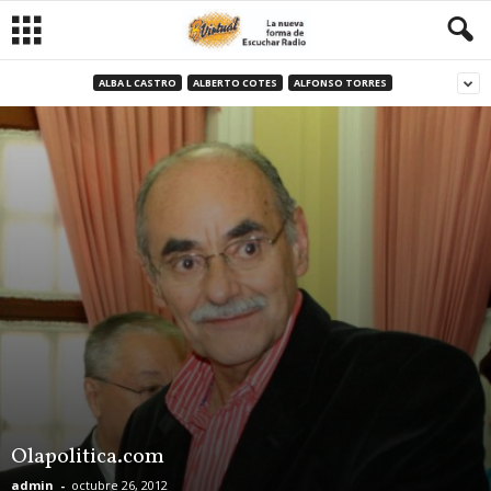
ALBA L CASTRO
ALBERTO COTES
ALFONSO TORRES
Olapolitica.com
admin
-
octubre 26, 2012