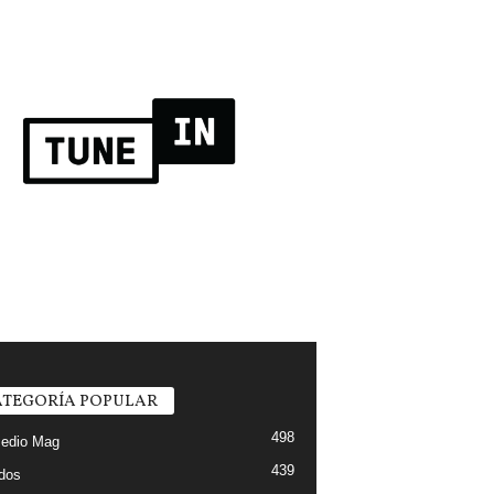
TEGORÍA POPULAR
498
edio Mag
439
ados