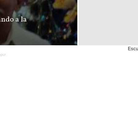
ando a la
Escu
apur