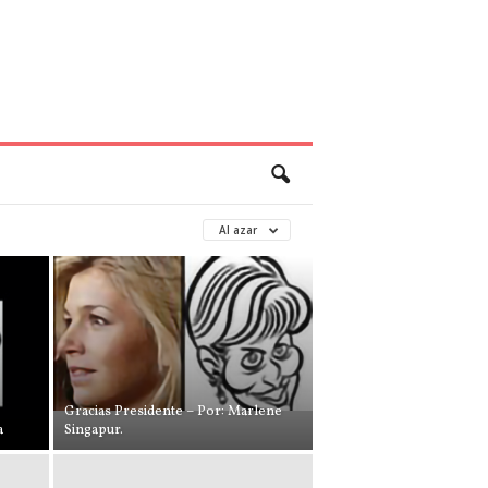
Al azar
Gracias Presidente – Por: Marlene
a
Singapur.