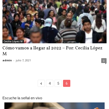
Cecilia López M
Cómo vamos a llegar al 2022 – Por: Cecilia López
M
admin
-
julio 7, 2021
0
4
5
6
Escuche la señal en vivo