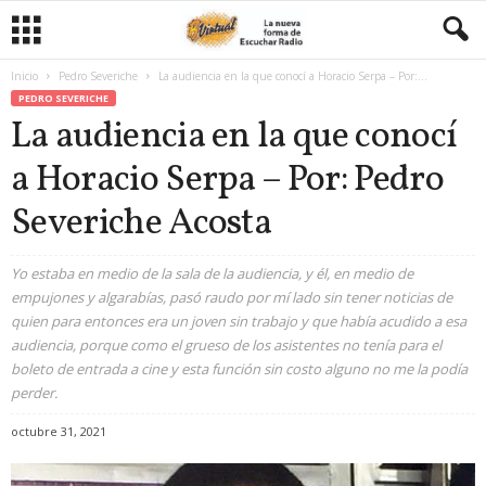
Inicio
Pedro Severiche
La audiencia en la que conocí a Horacio Serpa – Por:...
PEDRO SEVERICHE
La audiencia en la que conocí
a Horacio Serpa – Por: Pedro
Severiche Acosta
Yo estaba en medio de la sala de la audiencia, y él, en medio de
empujones y algarabías, pasó raudo por mí lado sin tener noticias de
quien para entonces era un joven sin trabajo y que había acudido a esa
audiencia, porque como el grueso de los asistentes no tenía para el
boleto de entrada a cine y esta función sin costo alguno no me la podía
perder.
octubre 31, 2021