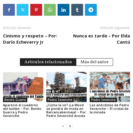
Artículo anterior
Artículo siguiente
Cinismo y respeto – Por:
Nunca es tarde – Por Elda
Darío Echeverry Jr
Cantú
Artículos relacionados
Más del autor
Benito Guerra
Pedro Severiche
Pedro Severiche
Apareció el cuaderno
¿Como la ve? ¡La Wood
Las anécdotas de Pedro
del tumbe – Por: Benito
se pondrá de moda en
Severiche – El cristal de
Guerra y Pedro
Barrancabermeja! – Por:
la mirada
Severiche
Pedro Severiche Acosta