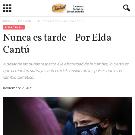
Inicio
Elda Cantú
Nunca es tarde – Por Elda Cantú
ELDA CANTÚ
Nunca es tarde – Por Elda
Cantú
A pesar de las dudas respecto a la efectividad de la cumbre, lo cierto es
que la reunión subraya cuán crucial consideran los países que es el
cambio climático.
noviembre 2, 2021