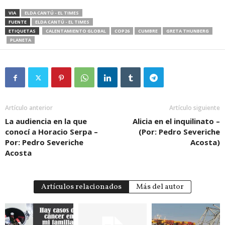
VIA
ELDA CANTÚ - EL TIMES
FUENTE
ELDA CANTÚ - EL TIMES
ETIQUETAS
CALENTAMIENTO GLOBAL
COP26
CUMBRE
GRETA THUNBERG
PLANETA
Artículo anterior
Artículo siguiente
La audiencia en la que
Alicia en el inquilinato –
conocí a Horacio Serpa –
(Por: Pedro Severiche
Por: Pedro Severiche
Acosta)
Acosta
Artículos relacionados
Más del autor