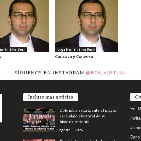
rnán Silva Besil
Jorge Hernán Silva Besil
o
Cóncavo y Convexo
SÍGUENOS EN INSTAGRAM
@BCA_VIRTUAL
Incluso más noticias
CA
Ed. M
Colombia estaría ante el mayor
escándalo electoral de su
Invit
historia reciente
Jaime
agosto 5, 2026
Dario