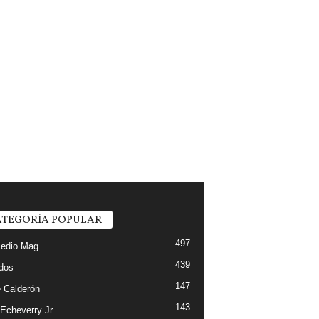
TEGORÍA POPULAR
497
edio Mag
439
ados
147
 Calderón
143
 Echeverry Jr