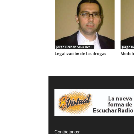
Jorge Hernán Silva Besil
Jorge He
Legalización de las drogas
Model
Contáctanos: