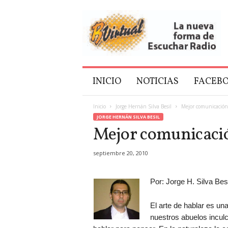
B
V
i
r
t
u
a
INICIO
NOTICIAS
FACEB
l
Inicio
Jorge Hernán Silva Besil
Mejor comunicación
JORGE HERNÁN SILVA BESIL
Mejor comunicaci
septiembre 20, 2010
Por: Jorge H. Silva Besi
El arte de hablar es un
nuestros abuelos incul