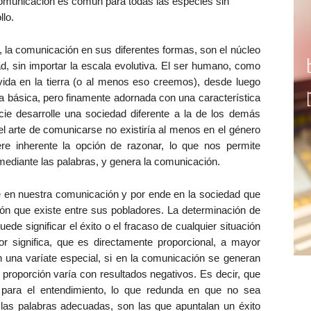
 comunicación es común para todas las especies sin
llo.
 la comunicación en sus diferentes formas, son el núcleo
d, sin importar la escala evolutiva. El ser humano, como
vida en la tierra (o al menos eso creemos), desde luego
a básica, pero finamente adornada con una característica
ie desarrolle una sociedad diferente a la de los demás
el arte de comunicarse no existiría al menos en el género
re inherente la opción de razonar, lo que nos permite
mediante las palabras, y genera la comunicación.
e en nuestra comunicación y por ende en la sociedad que
ión que existe entre sus pobladores. La determinación de
de significar el éxito o el fracaso de cualquier situación
rior significa, que es directamente proporcional, a mayor
 una varíate especial, si en la comunicación se generan
 proporción varía con resultados negativos. Es decir, que
e para el entendimiento, lo que redunda en que no sea
n las palabras adecuadas, son las que apuntalan un éxito