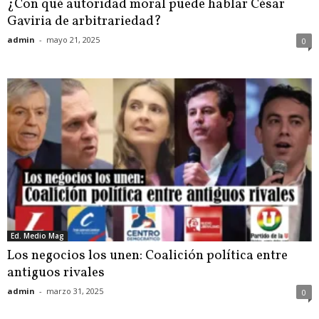
¿Con qué autoridad moral puede hablar César
Gaviria de arbitrariedad?
admin
-
mayo 21, 2025
0
Ed. Medio Mag
Los negocios los unen: Coalición política entre
antiguos rivales
admin
-
marzo 31, 2025
0