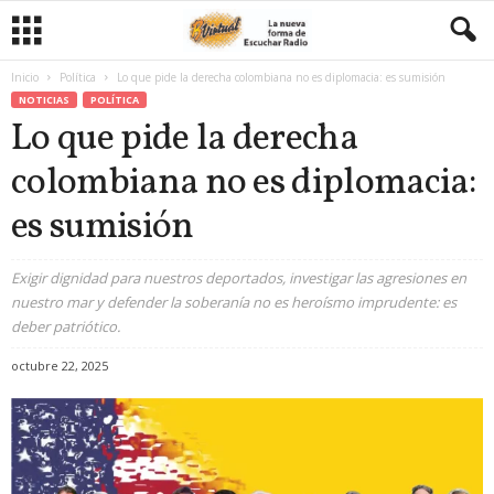
Inicio
Política
Lo que pide la derecha colombiana no es diplomacia: es sumisión
NOTICIAS
POLÍTICA
Lo que pide la derecha
colombiana no es diplomacia:
es sumisión
Exigir dignidad para nuestros deportados, investigar las agresiones en
nuestro mar y defender la soberanía no es heroísmo imprudente: es
deber patriótico.
octubre 22, 2025