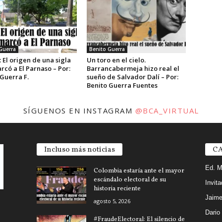
Guerra
Benito Guerra
 El origen de una sigla
Un toro en el cielo.
có a El Parnaso – Por:
Barrancabermeja hizo real el
Guerra F.
sueño de Salvador Dalí – Por:
Benito Guerra Fuentes
SÍGUENOS EN INSTAGRAM
@BCA_VIRTUAL
Incluso más noticias
CA
Ed. M
Colombia estaría ante el mayor
escándalo electoral de su
Invit
historia reciente
Jaime
agosto 5, 2026
Dario
#FraudeElectoral: El silencio de