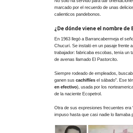
No solo ha servido para dar orientacione
marcado por el recuerdo de unas delicio
calienticos pandebonos.
¿De dónde viene el nombre de E
En 1963 llegó a Barrancabermeja el seño
Chucurí. Se instaló en un pasaje frent
trabajador: fabricaba escobas, tenía un 
de avenas llamado El Pastorcito.
Siempre rodeado de empleados, buscaba 
ganen sus
cachiflíes
el sábado”. Ese té
en efectivo
), usada por los norteameri
de la naciente Ecopetrol.
Otra de sus expresiones frecuentes era
impuso hasta que casi nadie lo llamaba 