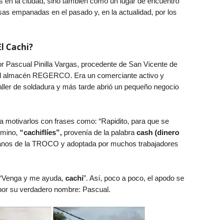
s en la ciudad, sino también como un lugar de encuentro
sas empanadas en el pasado y, en la actualidad, por los
l Cachi?
r Pascual Pinilla Vargas, procedente de San Vicente de
e al almacén REGERCO. Era un comerciante activo y
taller de soldadura y más tarde abrió un pequeño negocio
motivarlos con frases como: “Rapidito, para que se
rmino,
“cachiflíes”,
provenía de la palabra
cash (dinero
canos de la TROCO y adoptada por muchos trabajadores
 “Venga y me ayuda,
cachi
”. Así, poco a poco, el apodo se
por su verdadero nombre: Pascual.