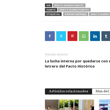
VIA
BENITO GUERRA FUENTES
FUENTE
BENITO GUERRA FUENTES
ETIQUETAS
BARRANCABERMEJA
BENITO GUERRA
Artículo anterior
La lucha interna por quedarse con e
letrero del Pacto Histórico
Artículos relacionados
Más del 