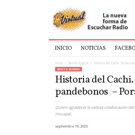
B
V
i
r
t
u
a
INICIO
NOTICIAS
FACEB
l
Inicio
Benito Guerra
Historia del Cachi. De las em
BENITO GUERRA
Historia del Cachi
pandebonos – Por:
Quiero agradecer la valiosa colaboración del 
Hincapié.
septiembre 19, 2025