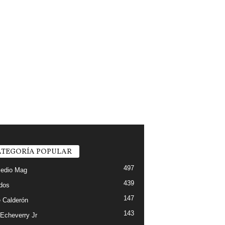
TEGORÍA POPULAR
497
edio Mag
439
ados
147
 Calderón
143
 Echeverry Jr