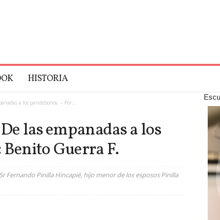
OOK
HISTORIA
Escu
panadas a los pandebonos – Por:...
. De las empanadas a los
 Benito Guerra F.
Sr Fernando Pinilla Hincapié, hijo menor de los esposos Pinilla