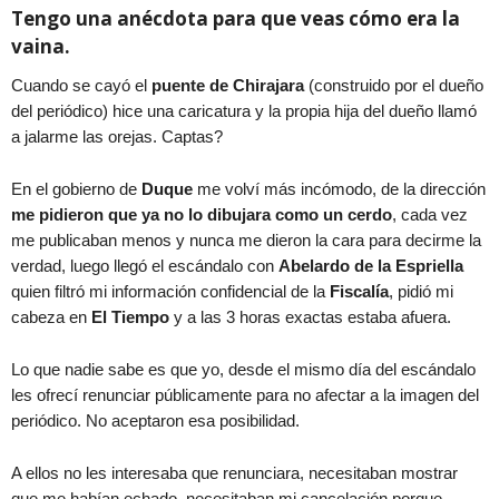
Tengo una anécdota para que veas cómo era la
vaina.
Cuando se cayó el
puente de Chirajara
(construido por el dueño
del periódico) hice una caricatura y la propia hija del dueño llamó
a jalarme las orejas. Captas?
En el gobierno de
Duque
me volví más incómodo, de la dirección
me pidieron que ya no lo dibujara como un cerdo
, cada vez
me publicaban menos y nunca me dieron la cara para decirme la
verdad, luego llegó el escándalo con
Abelardo de la Espriella
quien filtró mi información confidencial de la
Fiscalía
, pidió mi
cabeza en
El Tiempo
y a las 3 horas exactas estaba afuera.
Lo que nadie sabe es que yo, desde el mismo día del escándalo
les ofrecí renunciar públicamente para no afectar a la imagen del
periódico. No aceptaron esa posibilidad.
A ellos no les interesaba que renunciara, necesitaban mostrar
que me habían echado, necesitaban mi cancelación porque