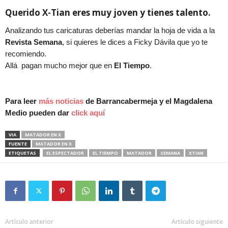
Querido X-Tian eres muy joven y tienes talento.
Analizando tus caricaturas deberías mandar la hoja de vida a la
Revista Semana
, si quieres le dices a Ficky Dávila que yo te
recomiendo.
Allá pagan mucho mejor que en
El Tiempo
.
Para leer
más noticias
de Barrancabermeja y el Magdalena
Medio pueden dar
click aquí
VIA
MATADOR EN X
FUENTE
MATADOR EN X
ETIQUETAS
EL ESPECTADOR
EL TIEMPO
MATADOR
SEMANA
XTIAN
Artículo anterior
Artículo siguiente