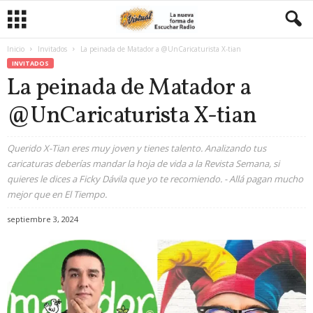
Inicio
Invitados
La peinada de Matador a @UnCaricaturista X-tian
INVITADOS
La peinada de Matador a
@UnCaricaturista X-tian
Querido X-Tian eres muy joven y tienes talento. Analizando tus
caricaturas deberías mandar la hoja de vida a la Revista Semana, si
quieres le dices a Ficky Dávila que yo te recomiendo. - Allá pagan mucho
mejor que en El Tiempo.
septiembre 3, 2024