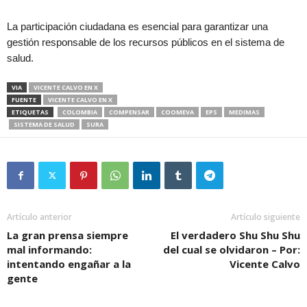
La participación ciudadana es esencial para garantizar una
gestión responsable de los recursos públicos en el sistema de
salud.
VIA
VICENTE CALVO EN X
FUENTE
VICENTE CALVO EN X
ETIQUETAS
COLOMBIA
COMPENSAR
COOMEVA
EPS
MEDIMAS
SISTEMA DE SALUD
SURA
Artículo anterior
Artículo siguiente
La gran prensa siempre
El verdadero Shu Shu Shu
mal informando:
del cual se olvidaron – Por:
intentando engañar a la
Vicente Calvo
gente