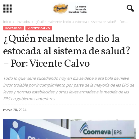
Inicio
Invitados
¿Quién realmente le dio la estocada al sistema de salud? – Por:...
INVITADOS
VICENTE CALVO
¿Quién realmente le dio la
estocada al sistema de salud?
– Por: Vicente Calvo
Todo lo que viene sucediendo hoy en día se debe a esa bola de nieve
incontrolable por incumplimiento por parte de la mayoría de las EPS de
leyes y normas establecidas y otras leyes armadas a la medida de las
EPS en gobiernos anteriores
mayo 28, 2024