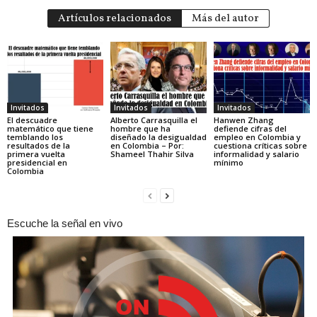
Artículos relacionados
Más del autor
Invitados
Invitados
Invitados
El descuadre
Alberto Carrasquilla el
Hanwen Zhang
matemático que tiene
hombre que ha
defiende cifras del
temblando los
diseñado la desigualdad
empleo en Colombia y
resultados de la
en Colombia – Por:
cuestiona críticas sobre
primera vuelta
Shameel Thahir Silva
informalidad y salario
presidencial en
mínimo
Colombia
Escuche la señal en vivo