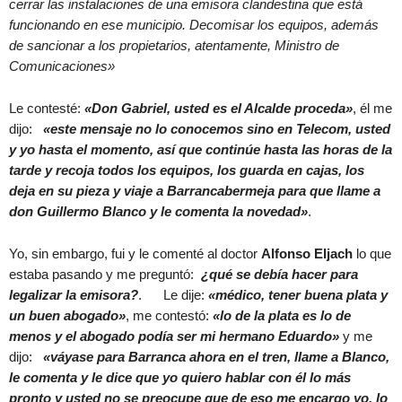
cerrar las instalaciones de una emisora clandestina que está
funcionando en ese municipio. Decomisar los equipos, además
de sancionar a los propietarios, atentamente, Ministro de
Comunicaciones»
Le contesté:
«Don Gabriel, usted es el Alcalde proceda»
, él me
dijo:
«este mensaje no lo conocemos sino en Telecom, usted
y yo hasta el momento, así que continúe hasta las horas de la
tarde y recoja todos los equipos, los guarda en cajas, los
deja en su pieza y viaje a Barrancabermeja para que llame a
don Guillermo Blanco y le comenta la novedad»
.
Yo, sin embargo, fui y le comenté al doctor
Alfonso Eljach
lo que
estaba pasando y me preguntó:
¿qué se debía hacer para
legalizar la emisora?
. Le dije:
«médico, tener buena plata y
un buen abogado»
, me contestó:
«lo de la plata es lo de
menos y el abogado podía ser mi hermano Eduardo»
y me
dijo:
«váyase para Barranca ahora en el tren, llame a Blanco,
le comenta y le dice que yo quiero hablar con él lo más
pronto y usted no se preocupe que de eso me encargo yo, lo