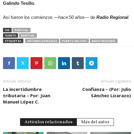
Galindo Tesillo
.
Así fueron los comienzos —hace 50 años— de
Radio Regional
.
VIA
BVIRTUAL
FUENTE
BVIRTUAL
ETIQUETAS
ANTONIO GONZALEZ
PUERTO WILCHES
RADIO REGIONAL
Artículo anterior
Artículo siguiente
La incertidumbre
Confianza – (Por: Julio
tributaria – Por: Juan
Sánchez Lizarazo)
Manuel López C.
Artículos relacionados
Más del autor