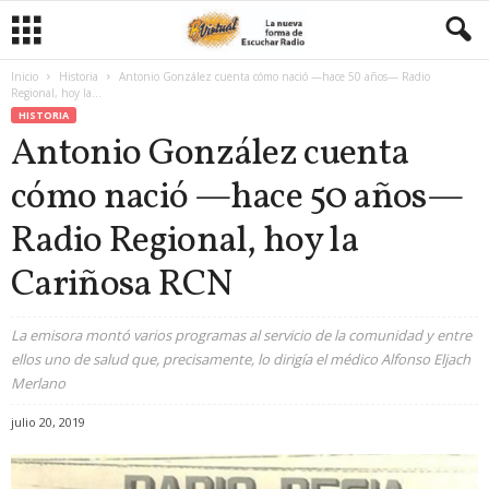
Inicio
Historia
Antonio González cuenta cómo nació —hace 50 años— Radio
Regional, hoy la...
HISTORIA
Antonio González cuenta
cómo nació —hace 50 años—
Radio Regional, hoy la
Cariñosa RCN
La emisora montó varios programas al servicio de la comunidad y entre
ellos uno de salud que, precisamente, lo dirigía el médico Alfonso Eljach
Merlano
julio 20, 2019