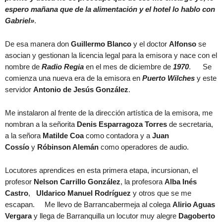
espero mañana que de la alimentación y el hotel lo hablo con
Gabriel»
.
De esa manera don
Guillermo Blanco
y el doctor
Alfonso
se
asocian y gestionan la licencia legal para la emisora y nace con el
nombre de
Radio Regia
en el mes de diciembre de
1970
. Se
comienza una nueva era de la emisora en
Puerto Wilches
y este
servidor
Antonio de Jesús González
.
Me instalaron al frente de la dirección artística de la emisora, me
nombran a la señorita
Denis Esparragoza Torres
de secretaria,
a la señora
Matilde Coa
como contadora y a
Juan
Cossío
y
Róbinson Alemán
como operadores de audio.
Locutores aprendices en esta primera etapa, incursionan, el
profesor
Nelson Carrillo González
, la profesora
Alba Inés
Castro
,
Uldarico Manuel Rodríguez
y otros que se me
escapan. Me llevo de Barrancabermeja al colega
Alirio Aguas
Vergara
y llega de Barranquilla un locutor muy alegre
Dagoberto