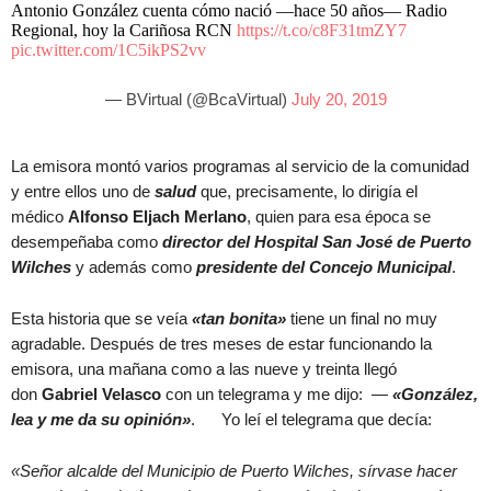
Antonio González cuenta cómo nació —hace 50 años— Radio
Regional, hoy la Cariñosa RCN
https://t.co/c8F31tmZY7
pic.twitter.com/1C5ikPS2vv
— BVirtual (@BcaVirtual)
July 20, 2019
La emisora montó varios programas al servicio de la comunidad
y entre ellos uno de
salud
que, precisamente, lo dirigía el
médico
Alfonso Eljach Merlano
, quien para esa época se
desempeñaba como
director del Hospital San José de Puerto
Wilches
y además como
presidente del Concejo Municipal
.
Esta historia que se veía
«tan bonita»
tiene un final no muy
agradable. Después de tres meses de estar funcionando la
emisora, una mañana como a las nueve y treinta llegó
don
Gabriel Velasco
con un telegrama y me dijo: —
«González,
lea y me da su opinión»
. Yo leí el telegrama que decía:
«Señor alcalde del Municipio de Puerto Wilches, sírvase hacer