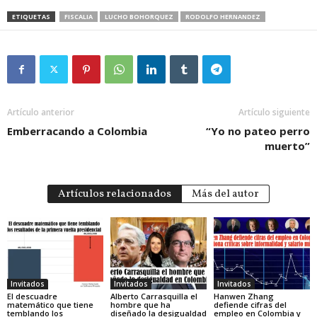
ETIQUETAS
FISCALIA
LUCHO BOHORQUEZ
RODOLFO HERNANDEZ
Artículo anterior
Artículo siguiente
Emberracando a Colombia
“Yo no pateo perro
muerto”
Artículos relacionados
Más del autor
Invitados
Invitados
Invitados
El descuadre
Alberto Carrasquilla el
Hanwen Zhang
matemático que tiene
hombre que ha
defiende cifras del
temblando los
diseñado la desigualdad
empleo en Colombia y