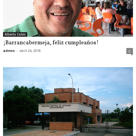
Alberto Cotes
¡Barrancabermeja, feliz cumpleaños!
admin
-
abril 26, 2018
0