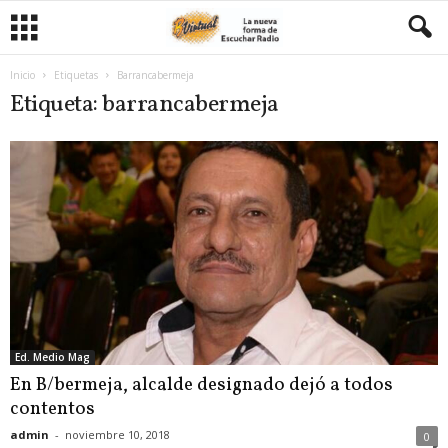
Inicio
Etiquetas
Barrancabermeja
Etiqueta: barrancabermeja
Ed. Medio Mag
En B/bermeja, alcalde designado dejó a todos
contentos
admin
-
noviembre 10, 2018
0