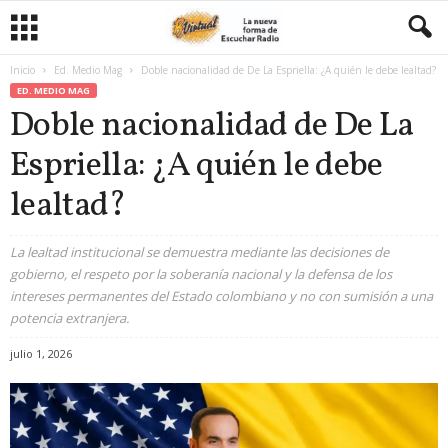
Inicio
Ed. Medio Mag
Doble nacionalidad de De La Espriella: ¿A quién le debe lealtad?
ED. MEDIO MAG
Doble nacionalidad de De La
Espriella: ¿A quién le debe
lealtad?
La lealtad institucional se demuestra mediante las decisiones de
gobierno, el respeto por la soberanía nacional y la defensa de los
intereses permanentes del Estado colombiano y no con sumisión a una
potencia extranjera.
julio 1, 2026