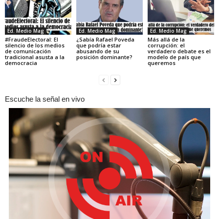
Ed. Medio Mag
Ed. Medio Mag
Ed. Medio Mag
#FraudeElectoral: El
¿Sabía Rafael Poveda
Más allá de la
silencio de los medios
que podría estar
corrupción: el
de comunicación
abusando de su
verdadero debate es el
tradicional asusta a la
posición dominante?
modelo de país que
democracia
queremos
Escuche la señal en vivo