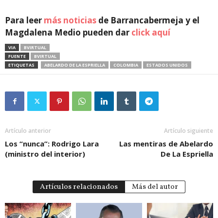
Para leer
más noticias
de Barrancabermeja y el
Magdalena Medio pueden dar
click aquí
VIA
BVIRTUAL
FUENTE
BVIRTUAL
ETIQUETAS
ABELARDO DE LA ESPRIELLA
COLOMBIA
ESTADOS UNIDOS
Artículo anterior
Artículo siguiente
Los “nunca”: Rodrigo Lara
Las mentiras de Abelardo
(ministro del interior)
De La Espriella
Artículos relacionados
Más del autor