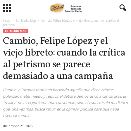
Inicio
Ed. Medio Mag
Cambio, Felipe López y el viejo libreto: cuando la crítica al
petrismo...
ED. MEDIO MAG
Cambio, Felipe López y el
viejo libreto: cuando la crítica
al petrismo se parece
demasiado a una campaña
Cambio y Coronell terminan haciendo aquello que dicen criticar:
polarizar, meter miedo y reducir el debate democrático a caricaturas. El
“reality” no es el gobierno que cuestionan, sino el espectáculo mediático
que, una vez más, busca influir en la opinión pública para que nada
esencial cambie.
diciembre 21, 2025