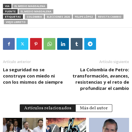
VIA
EL MEDIO MAGDALENA
FUENTE
EL MEDIO MAGDALENA
ETIQUETAS
COLOMBIA
ELECCIONES 2026
FELIPE LÓPEZ
REVISTA CAMBIO
VIEJO LIBRETO
Artículo anterior
Artículo siguiente
La seguridad no se
La Colombia de Petro:
construye con miedo ni
transformación, avances,
con los mismos de siempre
resistencias y el reto de
profundizar el cambio
Artículos relacionados
Más del autor