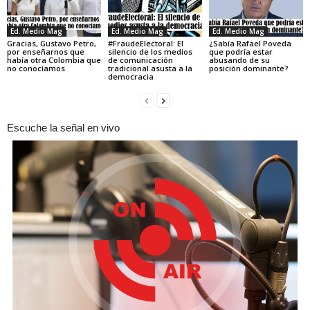
Ed. Medio Mag
Ed. Medio Mag
Ed. Medio Mag
Gracias, Gustavo Petro,
#FraudeElectoral: El
¿Sabía Rafael Poveda
por enseñarnos que
silencio de los medios
que podría estar
había otra Colombia que
de comunicación
abusando de su
no conocíamos
tradicional asusta a la
posición dominante?
democracia
Escuche la señal en vivo