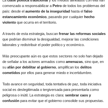
La
clase política tradicional
y los medios alineados con ella han
comenzado a responsabilizar a
Petro
de todos los problemas del
país: desde el
aumento de la inseguridad
hasta el
falso
estancamiento económico
, pasando por cualquier
hecho
violento
que ocurra en el territorio.
A través de esta estrategia, buscan
frenar las reformas sociales
que podrían disminuir la desigualdad, mejorar las condiciones
laborales y redistribuir el poder político y económico.
Más preocupante aún es que estos sectores no solo han dejado
de señalar a los actores armados como
amenazas
, sino que, en
su
afán por debilitar al gobierno
, amplifican los
delitos
cometidos
por ellos para generar miedo e incertidumbre.
Todo avance en seguridad, toda tentativa de paz, toda iniciativa
social es deslegitimada o tergiversada para presentarla como
peligrosa o inútil. La estrategia es clara:
sembrar caos y
confusión
para evitar que el gobierno consolide sus propuestas.