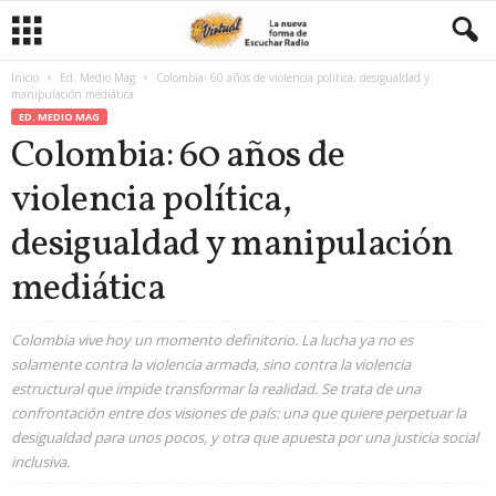
Inicio
Ed. Medio Mag
Colombia: 60 años de violencia política, desigualdad y
manipulación mediática
ED. MEDIO MAG
Colombia: 60 años de
violencia política,
desigualdad y manipulación
mediática
Colombia vive hoy un momento definitorio. La lucha ya no es
solamente contra la violencia armada, sino contra la violencia
estructural que impide transformar la realidad. Se trata de una
confrontación entre dos visiones de país: una que quiere perpetuar la
desigualdad para unos pocos, y otra que apuesta por una justicia social
inclusiva.