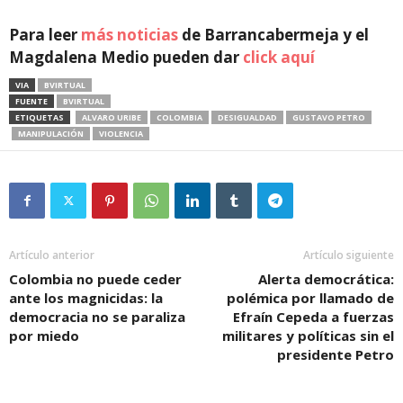
Para leer
más noticias
de Barrancabermeja y el
Magdalena Medio pueden dar
click aquí
VIA
BVIRTUAL
FUENTE
BVIRTUAL
ETIQUETAS
ALVARO URIBE
COLOMBIA
DESIGUALDAD
GUSTAVO PETRO
MANIPULACIÓN
VIOLENCIA
Artículo anterior
Artículo siguiente
Colombia no puede ceder
Alerta democrática:
ante los magnicidas: la
polémica por llamado de
democracia no se paraliza
Efraín Cepeda a fuerzas
por miedo
militares y políticas sin el
presidente Petro