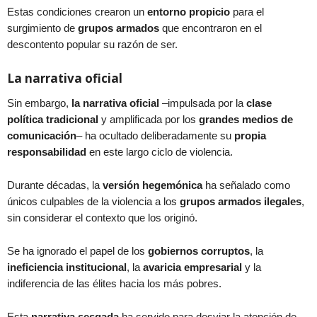
Estas condiciones crearon un
entorno propicio
para el
surgimiento de
grupos armados
que encontraron en el
descontento popular su razón de ser.
La narrativa oficial
Sin embargo,
la narrativa oficial
–impulsada por la
clase
política tradicional
y amplificada por los
grandes medios de
comunicación
– ha ocultado deliberadamente su
propia
responsabilidad
en este largo ciclo de violencia.
Durante décadas, la
versión hegemónica
ha señalado como
únicos culpables de la violencia a los
grupos armados ilegales
,
sin considerar el contexto que los originó.
Se ha ignorado el papel de los
gobiernos corruptos
, la
ineficiencia institucional
, la
avaricia empresarial
y la
indiferencia de las élites hacia los más pobres.
Esta
narrativa sesgada
ha servido para desviar la atención de