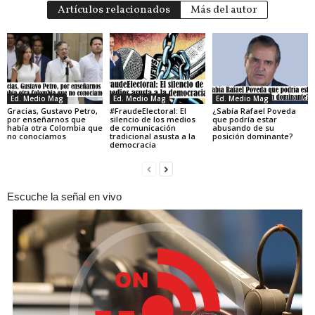
Artículos relacionados
Más del autor
Ed. Medio Mag
Ed. Medio Mag
Ed. Medio Mag
Gracias, Gustavo Petro,
#FraudeElectoral: El
¿Sabía Rafael Poveda
por enseñarnos que
silencio de los medios
que podría estar
había otra Colombia que
de comunicación
abusando de su
no conocíamos
tradicional asusta a la
posición dominante?
democracia
Escuche la señal en vivo