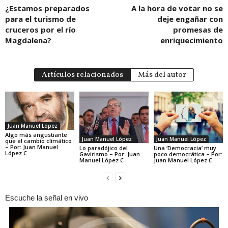
¿Estamos preparados
A la hora de votar no se
para el turismo de
deje engañar con
cruceros por el río
promesas de
Magdalena?
enriquecimiento
Artículos relacionados
Más del autor
Juan Manuel López
Algo más angustiante
Juan Manuel López
Juan Manuel López
que el cambio climático
– Por: Juan Manuel
Lo paradójico del
Una ‘Democracia’ muy
López C
Gavirismo – Por: Juan
poco democrática – Por:
Manuel López C
Juan Manuel López C
Escuche la señal en vivo