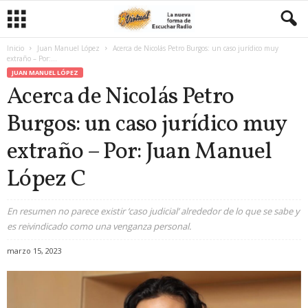
Inicio
Juan Manuel López
Acerca de Nicolás Petro Burgos: un caso jurídico muy
extraño – Por:...
JUAN MANUEL LÓPEZ
Acerca de Nicolás Petro
Burgos: un caso jurídico muy
extraño – Por: Juan Manuel
López C
En resumen no parece existir ‘caso judicial’ alrededor de lo que se sabe y
es reivindicado como una venganza personal.
marzo 15, 2023