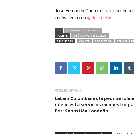
José Fernando Cuello es un arquitecto di
en Twitter como
@doscuellos
VIA
JOSÉ FERNANDO CUELLO
FUENTE
JOSÉ FERNANDO CUELLO
ETIQUETAS
CÁNCER
ECOPETROL
REFINERÍA 
Artículo anterior
Latam Colombia es la peor aerolín
que presta servicios en nuestro paí
Por: Sebastián Londoño