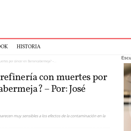
OOK
HISTORIA
Escu
uertes por cáncer en Barrancabermeja? –...
 refinería con muertes por
bermeja? – Por: José
arecen muy sensibles a los efectos de la contaminación en la