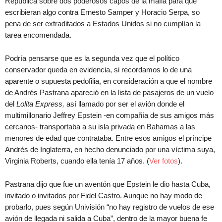
República sobre dos poderosos capos de la mafia para que
escribieran algo contra Ernesto Samper y Horacio Serpa, so
pena de ser extraditados a Estados Unidos si no cumplían la
tarea encomendada.
Podría pensarse que es la segunda vez que el político
conservador queda en evidencia, si recordamos lo de una
aparente o supuesta pedofilia, en consideración a que el nombre
de Andrés Pastrana apareció en la lista de pasajeros de un vuelo
del
Lolita Express,
así llamado por ser el avión donde el
multimillonario Jeffrey Epstein -en compañía de sus amigos más
cercanos- transportaba a su isla privada en Bahamas a las
menores de edad que contrataba. Entre esos amigos el príncipe
Andrés de Inglaterra, en hecho denunciado por una víctima suya,
Virginia Roberts, cuando ella tenía 17 años. (
Ver fotos
).
Pastrana dijo que fue un aventón que Epstein le dio hasta Cuba,
invitado o invitados por Fidel Castro. Aunque no hay modo de
probarlo, pues según Univisión “no hay registro de vuelos de ese
avión de llegada ni salida a Cuba”, dentro de la mayor buena fe