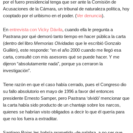
por el fuero presidencial tenga que ser ante la Comisión de
Acusaciones de la Cámara, un tribunal de naturaleza política, hoy
cooptado por el uribismo en el poder. (
Ver denuncia
).
En
entrevista con Vicky Dávila
, cuando ella le pregunta a
Pastrana por qué demoró tanto tiempo en hacer pública la carta
(dentro del libro
Memorias Olvidadas
que le escribió Gonzalo
Guillén), este responde: “en el año 2000 cuando me llegó esa
carta, consulté con mis asesores qué se puede hacer. Y me
dijeron “absolutamente nada”, porque ya cerraron la
investigación”.
Tiene razón en que el caso había cerrado, pues el Congreso dio
su fallo absolutorio en mayo de 1996 a favor del entonces
presidente Ernesto Samper, pero Pastrana ‘olvidó’ mencionar que
la carta había sido producto de un chantaje sobre los narcos,
quienes se habrían visto obligados a decir lo que él quería para
que no los fuera a extraditar.
Santiago Rojas les habría prometido -de palabra, a no ser que