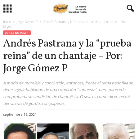
Inicio
Jorge Gomez P
Andrés Pastrana y la “prueba reina” de un chantaje – Por:
Jorge...
JORGE GOMEZ P
Andrés Pastrana y la “prueba
reina” de un chantaje – Por:
Jorge Gómez P
A modo de moraleja y conclusión, entonces, frente al tema pedofilia se
debe seguir hablando de una condición “supuesta”, pero parecería
comprobada su condición de chantajista. O sea, es como dicen en mi
tierra: tras de gordo, con paperas.
septiembre 15, 2021