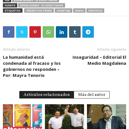
VIA
JORGE GOMEZ - EL ESPECTADOR
FUENTE
JORGE GOMEZ - EL ESPECTADOR
ETIQUETAS
ANDRES PASTRANA
CHANTAJE
MAFIA
PEDOFILIA
Artículo anterior
Artículo siguiente
La humanidad está
Inseguridad – Editorial El
condenada al fracaso y los
Medio Magdalena
gobiernos no responden –
Por: Mayra Tenorio
Artículos relacionados
Más del autor