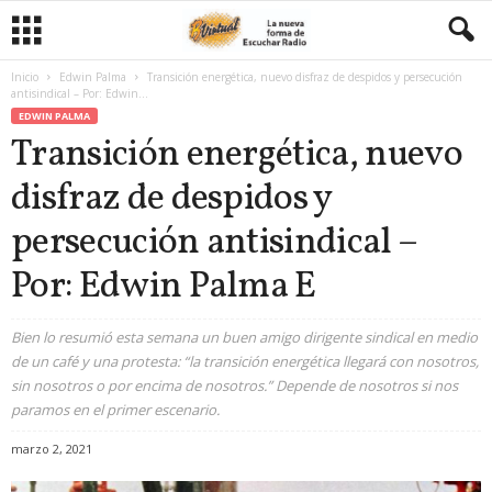
Inicio
Edwin Palma
Transición energética, nuevo disfraz de despidos y persecución
antisindical – Por: Edwin...
EDWIN PALMA
Transición energética, nuevo
disfraz de despidos y
persecución antisindical –
Por: Edwin Palma E
Bien lo resumió esta semana un buen amigo dirigente sindical en medio
de un café y una protesta: “la transición energética llegará con nosotros,
sin nosotros o por encima de nosotros.” Depende de nosotros si nos
paramos en el primer escenario.
marzo 2, 2021