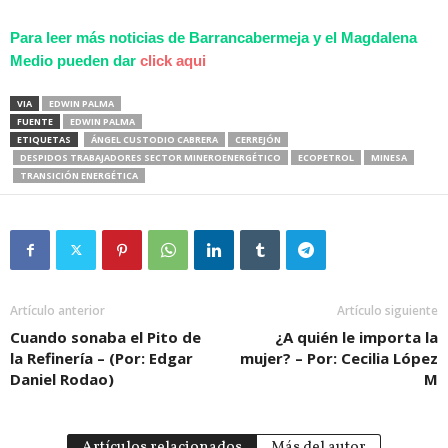
Para leer más noticias de Barrancabermeja y el Magdalena
Medio pueden dar
click aqui
VIA
EDWIN PALMA
FUENTE
EDWIN PALMA
ETIQUETAS
ÁNGEL CUSTODIO CABRERA
CERREJÓN
DESPIDOS TRABAJADORES SECTOR MINEROENERGÉTICO
ECOPETROL
MINESA
TRANSICIÓN ENERGÉTICA
Artículo anterior
Artículo siguiente
Cuando sonaba el Pito de
¿A quién le importa la
la Refinería – (Por: Edgar
mujer? – Por: Cecilia López
Daniel Rodao)
M
Artículos relacionados
Más del autor