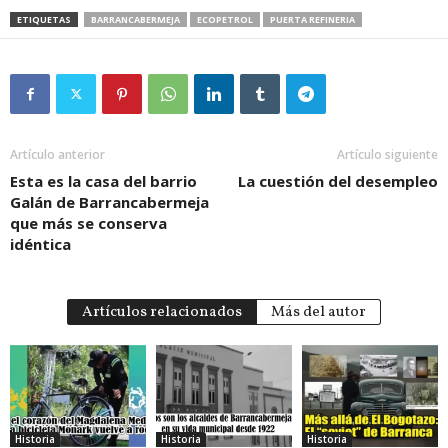
ETIQUETAS
BARRANCABERMEJA
ECOPETROL
PUERTA REFINERIA
Artículo anterior
Artículo siguiente
Esta es la casa del barrio
La cuestión del desempleo
Galán de Barrancabermeja
que más se conserva
idéntica
Artículos relacionados
Más del autor
Historia
Historia
Historia