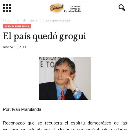
Inicio
Ivan Marulanda
El país quedó grogui
IVAN MARULANDA
El país quedó grogui
marzo 13, 2011
Por: Iván Marulanda
Reconozco que se recupera el espíritu democrático de las
instituciones colombianas. La locura que invadió al país a lo largo