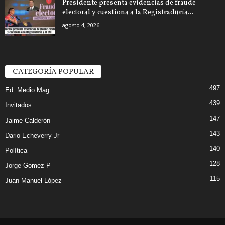
Presidente presenta evidencias de fraude
electoral y cuestiona a la Registraduría...
agosto 4, 2026
CATEGORÍA POPULAR
497
Ed. Medio Mag
439
Invitados
147
Jaime Calderón
143
Dario Echeverry Jr
140
Política
128
Jorge Gomez P
115
Juan Manuel López