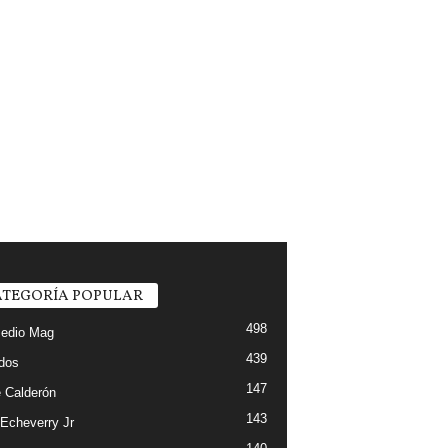
TEGORÍA POPULAR
498
edio Mag
439
ados
147
 Calderón
143
 Echeverry Jr