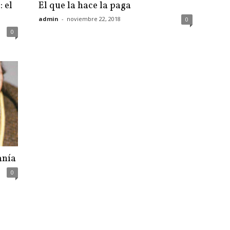
 el
El que la hace la paga
admin
-
noviembre 22, 2018
0
0
anía
0