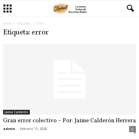
Inicio
Etiquetas
Error
Etiqueta: error
Jaime Calderón
Gran error colectivo – Por: Jaime Calderón Herrera
admin
-
febrero 11, 2020
0