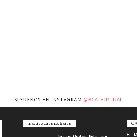
SÍGUENOS EN INSTAGRAM
@BCA_VIRTUAL
Incluso más noticias
CA
Ed. M
Gracias, Gustavo Petro, por