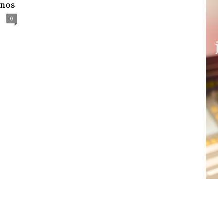
anos
0