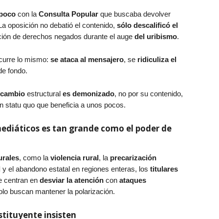
 poco
con la
Consulta Popular
que buscaba devolver
 La oposición no debatió el contenido,
sólo descalificó el
ución de derechos negados durante el auge
del uribismo
.
ocurre lo mismo:
se ataca al mensajero
, se
ridiculiza el
de fondo.
e cambio
estructural
es demonizado
, no por su contenido,
 statu quo que beneficia a unos pocos.
mediáticos es tan grande como el poder de
urales
, como la
violencia rural
, la
precarización
d
y el abandono estatal en regiones enteras, los
titulares
e centran en
desviar la atención
con
ataques
olo buscan mantener la polarización.
stituyente insisten