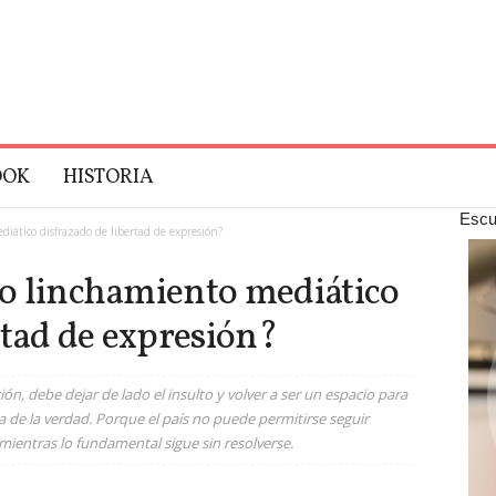
OOK
HISTORIA
Escu
ediático disfrazado de libertad de expresión?
o o linchamiento mediático
rtad de expresión?
ción, debe dejar de lado el insulto y volver a ser un espacio para
da de la verdad. Porque el país no puede permitirse seguir
mientras lo fundamental sigue sin resolverse.