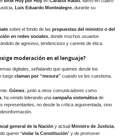
 de
6AM Hoy por Hoy
en
Caracol Radio
, llamó en cuatro
usticia,
Luis Eduardo Montealegre
, durante su
ebate
sobre el fondo de las
propuestas del ministro o del
ción en redes sociales
, donde muchos usuarios
icándolo de agresivo, tendencioso y carente de ética.
 exige moderación en el lenguaje?
ormas digitales, señalando que quienes desde los
n luego
claman por “mesura”
cuando se les cuestiona.
ente.
Gómez
, junto a otros comunicadores como
a
, ha venido liderando una
campaña sistemática
de
us representantes, no desde la crítica argumentada, sino
 desinformación.
iscal general de la Nación
y actual
Ministro de Justicia
,
de querer “
violar la Constitución
” y de promover