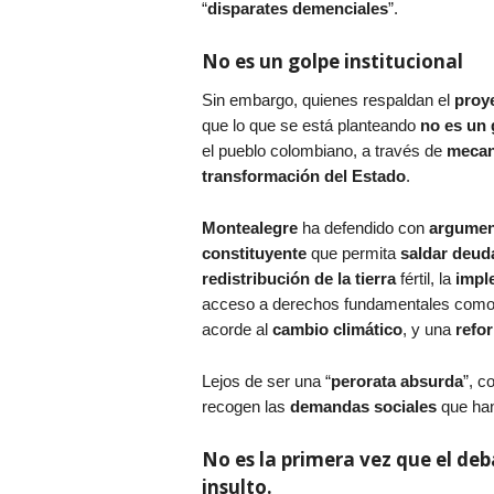
“
disparates demenciales
”.
No es un golpe institucional
Sin embargo, quienes respaldan el
proy
que lo que se está planteando
no es un 
el pueblo colombiano, a través de
mecan
transformación del Estado
.
Montealegre
ha defendido con
argumen
constituyente
que permita
saldar deud
redistribución de la tierra
fértil, la
impl
acceso a derechos fundamentales com
acorde al
cambio climático
, y una
refor
Lejos de ser una “
perorata absurda
”, c
recogen las
demandas sociales
que han
No es la primera vez que el deb
insulto.