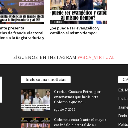
s
Política
ente presenta
¿Se puede ser evangélico y
cias de fraude electoral
católico al mismo tiempo?
iona a la Registraduría y
SÍGUENOS EN INSTAGRAM
@BCA_VIRTUAL
Incluso más noticias
CA
Ed. M
Gracias, Gustavo Petro, por
enseñarnos que había otra
Invit
Colombia que no...
Jaime
agosto 7, 2026
Dario
Colombia estaría ante el mayor
Políti
escándalo electoral de su