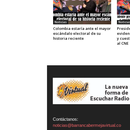
Noticias
Noticia
Colombia estaría ante el mayor
Presid
escándalo electoral de su
eviden
historia reciente
y cuest
al CNE
Contáctanos:
noticias@barrancabermejavirtual.co