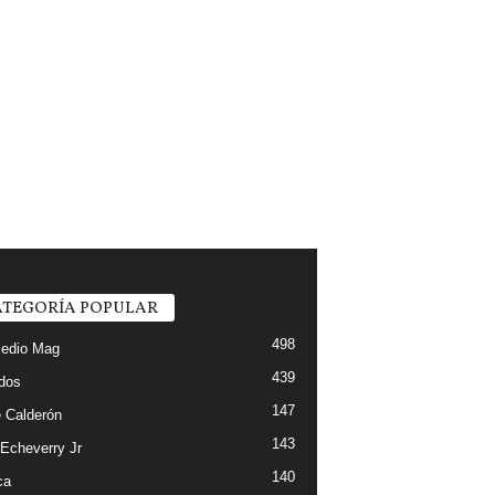
TEGORÍA POPULAR
498
edio Mag
439
ados
147
 Calderón
143
 Echeverry Jr
140
ca