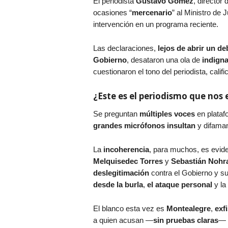
El periodista
Gustavo Gómez
, director
ocasiones “
mercenario
” al Ministro de J
intervención en un programa reciente.
Las declaraciones,
lejos de abrir un d
Gobierno
, desataron una ola de
indigna
cuestionaron el tono del periodista, calif
¿Este es el periodismo que nos
Se preguntan
múltiples voces
en plataf
grandes micrófonos insultan
y difama
La
incoherencia
, para muchos, es evid
Melquisedec Torres
y
Sebastián Nohr
deslegitimación
contra el Gobierno y s
desde la burla
,
el ataque personal
y la
El blanco esta vez es
Montealegre
,
exf
a quien acusan —
sin pruebas claras
— 