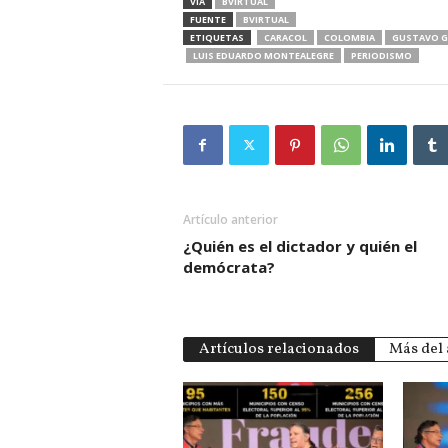
VIA
BVIRTUAL
FUENTE
BVIRTUAL
ETIQUETAS
CARACOL
COLOMBIA
GUSTAVO 
LUIS EDUARDO MONTEALEGRE
PERIODISMO
Artículo anterior
¿Quién es el dictador y quién el
demócrata?
Artículos relacionados
Más del 