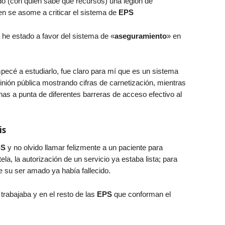
do (con quien sabe qué recursos) una legión de
en se asome a criticar el sistema de
EPS
a
he estado a favor del sistema de «
aseguramiento
» en
ecé a estudiarlo, fue claro para mí que es un sistema
inión pública mostrando cifras de carnetización, mientras
as a punta de diferentes barreras de acceso efectivo al
is
-S
y no olvido llamar felizmente a un paciente para
la, la autorización de un servicio ya estaba lista; para
e su ser amado ya había fallecido.
trabajaba y en el resto de las
EPS
que conforman el