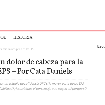
OOK
HISTORIA
Escu
a para la corrupción en las EPS...
n dolor de cabeza para la
EPS – Por Cata Daniels
ar un estudio de suficiencia UPC si la mayor parte de las EPS
abilidad? ¿les subimos el porcentaje que exigen así porque sí?