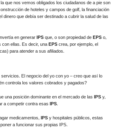
la que nos vemos obligados los ciudadanos de a pie son
construcción de hoteles y campos de golf, la financiación
el dinero que debía ser destinado a cubrir la salud de las
invertía en generar
IPS
que, o son propiedad de
EPS
o,
con ellas. Es decir, una
EPS
crea, por ejemplo, el
cas) para atender a sus afiliados.
 servicios. El negocio del yo con yo – creo que así lo
én controla los valores cobrados y pagados?
que una posición dominante en el mercado de las
IPS
y,
rar a competir contra esas
IPS
.
 pagar medicamentos,
IPS
y hospitales públicos, estas
 poner a funcionar sus propias IPS.