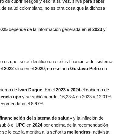
ro de cubrir riesgos y eso, a su vez, sirve para saber
a de salud colombiano, no es otra cosa que la dichosa
2025
depende de la información generada en el
2023
y
o es que: si se identificó una crisis financiera del sistema
el
2022
sino en el
2020
, en ese año
Gustavo Petro
no
bierno de
Iván Duque.
En el
2023 y 2024
el gobierno de
ciencia upc
y se subió acorde: 16,23% en 2023 y 12,01%
 recomendaba el 8,97%
financiación del sistema de salud
» y la inflación de
subió el
UPC
en
2024
por encima de la recomendación
e se le cae la mentira a la señorita
meliendras
, activista