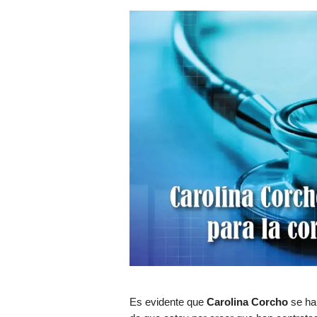
Es evidente que
Carolina Corcho
se ha