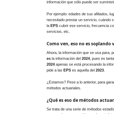
información que sólo puede ser suminis
Por ejemplo: edades de sus afiliados, lu
necesitado prestar un servicio, cuándo s
la
EPS
cubrir ese servicio, frecuencia co
servicios, etc.
Como ven, eso no es soplando v
Ahora, la información que se usa para, p
es
la información del
2024
, pues es tant
2024
apenas se está procesando la info
pide a las
EPS
es aquella del
2023
.
¿Estamos? Pese a lo anterior, para garant
métodos actuariales.
¿Qué es eso de métodos actuar
Se trata de una serie de métodos estad