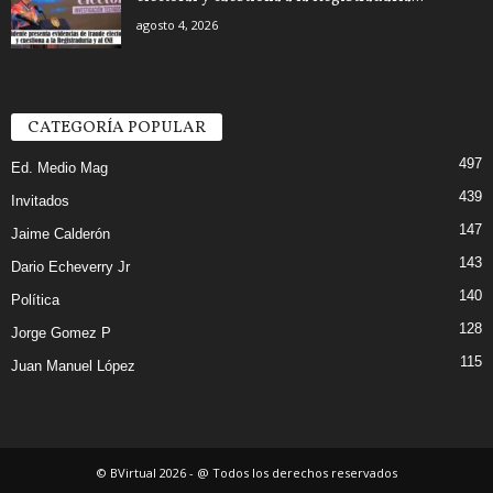
agosto 4, 2026
CATEGORÍA POPULAR
497
Ed. Medio Mag
439
Invitados
147
Jaime Calderón
143
Dario Echeverry Jr
140
Política
128
Jorge Gomez P
115
Juan Manuel López
© BVirtual 2026 - @ Todos los derechos reservados