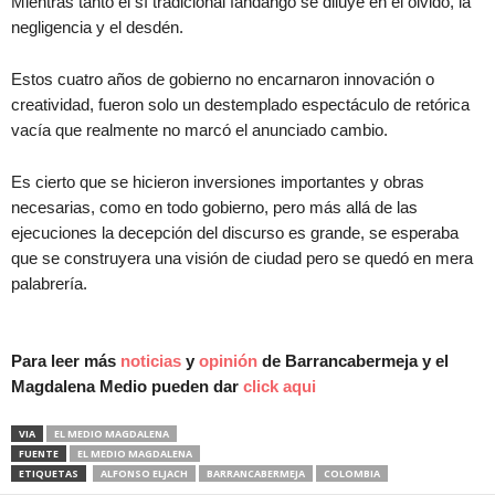
Mientras tanto el sí tradicional fandango se diluye en el olvido, la
negligencia y el desdén.
Estos cuatro años de gobierno no encarnaron innovación o
creatividad, fueron solo un destemplado espectáculo de retórica
vacía que realmente no marcó el anunciado cambio.
Es cierto que se hicieron inversiones importantes y obras
necesarias, como en todo gobierno, pero más allá de las
ejecuciones la decepción del discurso es grande, se esperaba
que se construyera una visión de ciudad pero se quedó en mera
palabrería.
Para leer más
noticias
y
opinión
de Barrancabermeja y el
Magdalena Medio pueden dar
click aqui
VIA
EL MEDIO MAGDALENA
FUENTE
EL MEDIO MAGDALENA
ETIQUETAS
ALFONSO ELJACH
BARRANCABERMEJA
COLOMBIA