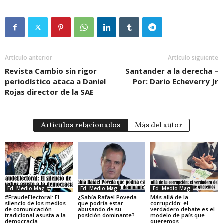
Artículo anterior
Artículo siguiente
Revista Cambio sin rigor
Santander a la derecha –
periodístico ataca a Daniel
Por: Dario Echeverry Jr
Rojas director de la SAE
Artículos relacionados
Más del autor
Ed. Medio Mag
Ed. Medio Mag
Ed. Medio Mag
#FraudeElectoral: El
¿Sabía Rafael Poveda
Más allá de la
silencio de los medios
que podría estar
corrupción: el
de comunicación
abusando de su
verdadero debate es el
tradicional asusta a la
posición dominante?
modelo de país que
democracia
queremos