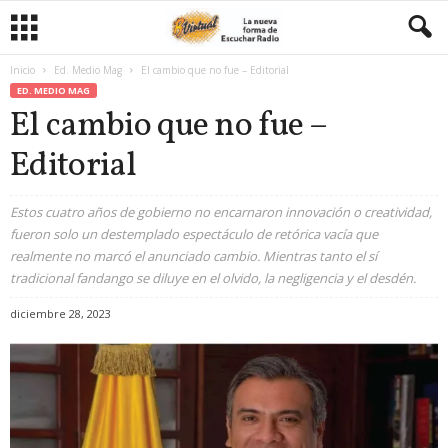
Inicio
Ed. Medio Mag
El cambio que no fue – Editorial
ED. MEDIO MAG
El cambio que no fue –
Editorial
Estos cuatro años de gobierno no encarnaron innovación o creatividad,
fueron solo un destemplado espectáculo de retórica vacía que
realmente no marcó el anunciado cambio. Mientras tanto el sí
tradicional fandango se diluye en el olvido, la negligencia y el desdén.
diciembre 28, 2023