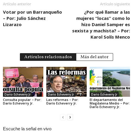
Artículo anterior
Artículo siguiente
Votar por un Barranqueño
¿Por qué llamar a las
– Por: Julio Sánchez
mujeres “locas” como lo
Lizarazo
hizo Daniel Samper es
sexista y machista? – Por:
Karol Solís Menco
Artículos relacionados
Más del autor
Dario Echeverry Jr
Dario Echeverry Jr
Dario Echeverry Jr
Consulta popular – Por:
Las reformas – Por:
El departamento del
Darío Echeverry Jr.
Darío Echeverry Jr.
Magdalena Medio – Por:
Darío Echeverry Jr.
Escuche la señal en vivo