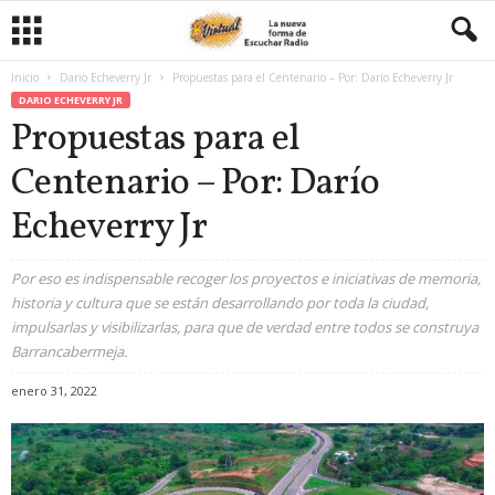
Inicio
Dario Echeverry Jr
Propuestas para el Centenario – Por: Darío Echeverry Jr
DARIO ECHEVERRY JR
Propuestas para el
Centenario – Por: Darío
Echeverry Jr
Por eso es indispensable recoger los proyectos e iniciativas de memoria,
historia y cultura que se están desarrollando por toda la ciudad,
impulsarlas y visibilizarlas, para que de verdad entre todos se construya
Barrancabermeja.
enero 31, 2022