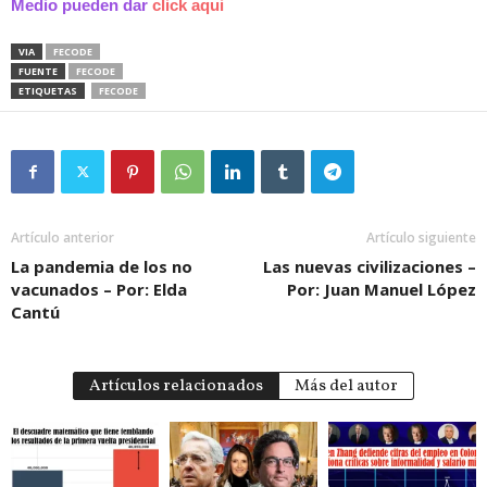
Medio pueden dar
click aqui
VIA
FECODE
FUENTE
FECODE
ETIQUETAS
FECODE
Artículo anterior
Artículo siguiente
La pandemia de los no
Las nuevas civilizaciones –
vacunados – Por: Elda
Por: Juan Manuel López
Cantú
Artículos relacionados
Más del autor