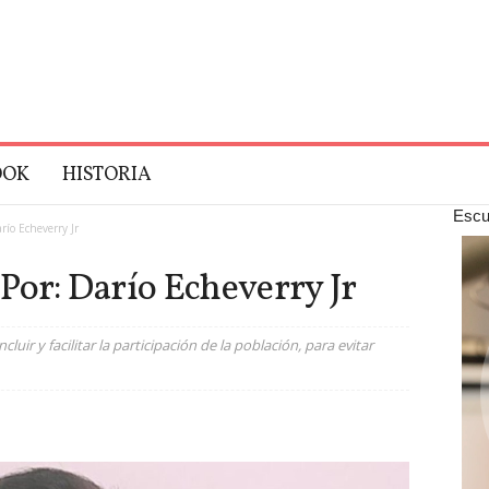
OOK
HISTORIA
Escu
arío Echeverry Jr
– Por: Darío Echeverry Jr
uir y facilitar la participación de la población, para evitar