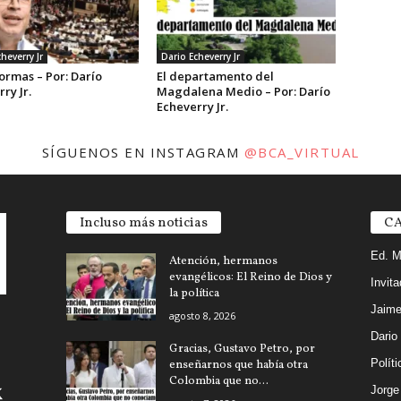
heverry Jr
Dario Echeverry Jr
ormas – Por: Darío
El departamento del
ry Jr.
Magdalena Medio – Por: Darío
Echeverry Jr.
SÍGUENOS EN INSTAGRAM
@BCA_VIRTUAL
Incluso más noticias
CA
Ed. M
Atención, hermanos
evangélicos: El Reino de Dios y
Invit
la política
Jaime
agosto 8, 2026
Dario
Gracias, Gustavo Petro, por
Políti
enseñarnos que había otra
Colombia que no...
Jorg