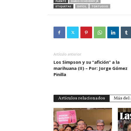
FUENTE
DARIO ECHEVERRY JR
ETIQUETAS
DIFÍCIL
TORTUOSO
Artículo anterior
Los Simpson y su “afición” a la
marihuana (II) – Por: Jorge Gómez
Pinilla
Artículos relacionados
Más del 