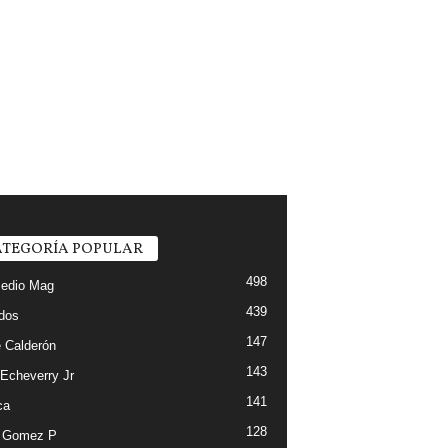
TEGORÍA POPULAR
498
edio Mag
439
ados
147
 Calderón
143
 Echeverry Jr
141
ca
128
e Gomez P