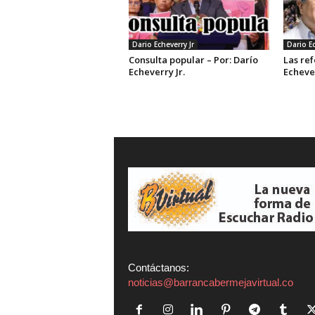
Dario Echeverry Jr
Dario Ec
Consulta popular – Por: Darío
Las ref
Echeverry Jr.
Echever
Contáctanos:
noticias@barrancabermejavirtual.co