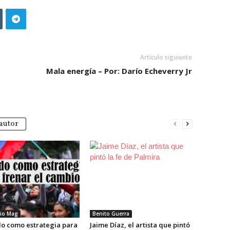
Artículo siguiente
Mala energía – Por: Darío Echeverry Jr
autor
io Mag
Benito Guerra
do como estrategia para
Jaime Díaz, el artista que pintó