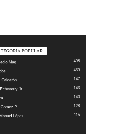
TEGORÍA POPULAR
498
edio Mag
439
ados
147
 Calderón
143
 Echeverry Jr
140
ca
128
e Gomez P
115
Manuel López