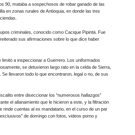
os 90, mataba a sospechosos de robar ganado de las
illa en zonas rurales de Antioquia, en donde las tres
aciendas.
rupos criminales, conocido como Cacique Pipintá. Fue
eiterado sus afirmaciones sobre lo que dice haber
se limitó a inspeccionar a Guerrero. Los uniformados
iosamente, se detuvieron largo rato en la celda de Sierra,
 Se llevaron todo lo que encontraron, legal o no, de sus
iscalito entre diseccionar los “numerosos hallazgos”
te el allanamiento que le hicieron a este, y la filtración
e rinde cuentas al ex mandatario, en el curso de un par
exclusivos” de domingo con fotos, videos porno y