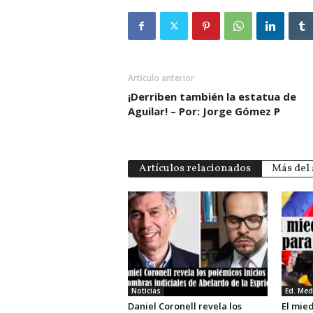
Artículo anterior
¡Derriben también la estatua de
Aguilar! – Por: Jorge Gómez P
Artículos relacionados
Más del 
Noticias
Ed. Med
Daniel Coronell revela los
El mie