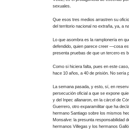
sexuales.
Que esos tres medios arrastren su oficio
del territorio nacional no extraña, ya, a n
Lo que asombra es la ramplonería en que 
defendido, quien parece creer —cosa est
presenta pruebas de que un tercero es b
Como si hiciera falta, pues en este cas
hace 10 años, a 40 de prisión. No sería 
La semana pasada, y esto, sí, en reserv
persecución oficial a que se expone quie
y del Inpec allanaron, en la cárcel de Có
Guerrero, otro exparamilitar que ha decl
hermano Santiago sobre los mismos hech
Monsalve: la presunta responsabilidad d
hermanos Villegas y los hermanos Galló