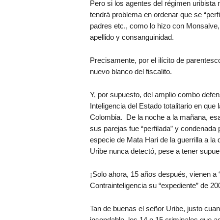
Pero si los agentes del régimen uribista n
tendrá problema en ordenar que se “perfi
padres etc., como lo hizo con Monsalve, a
apellido y consanguinidad.
Precisamente, por el ilícito de parentes
nuevo blanco del fiscalito.
Y, por supuesto, del amplio combo defen
Inteligencia del Estado totalitario en que
Colombia. De la noche a la mañana, esa
sus parejas fue “perfilada” y condenada 
especie de Mata Hari de la guerrilla a la 
Uribe nunca detectó, pese a tener supu
¡Solo ahora, 15 años después, vienen a “
Contrainteligencia su “expediente” de 20
Tan de buenas el señor Uribe, justo cua
insondable, los 14 o 15 criminales que a