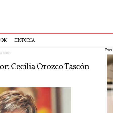
OOK
HISTORIA
Escu
co Tascón
or: Cecilia Orozco Tascón