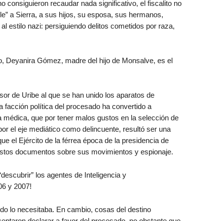
o consiguieron recaudar nada significativo, el fiscalito no
le” a Sierra, a sus hijos, su esposa, sus hermanos,
l estilo nazi: persiguiendo delitos cometidos por raza,
co, Deyanira Gómez, madre del hijo de Monsalve, es el
sor de Uribe al que se han unido los aparatos de
 la facción política del procesado ha convertido a
 médica, que por tener malos gustos en la selección de
por el eje mediático como delincuente, resultó ser una
que el Ejército de la férrea época de la presidencia de
estos documentos sobre sus movimientos y espionaje.
descubrir” los agentes de Inteligencia y
06 y 2007!
ndo lo necesitaba. En cambio, cosas del destino
ceptaron declarar a favor del procesado, no obstante que