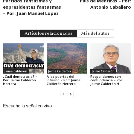
Partidos fantasmas y
País de Mentiras – Por:
expresidentes fantasmas
Antonio Caballero
– Por: Juan Manuel López
Artículos relacionados
Más del autor
Jaime Calderón
Jaime Calderón
Jaime Calderón
¿Cuál democracia? –
A las puertas del
Respondamos con
Por: Jaime Calderón
infierno – Por: Jaime
contundencia – Por:
Herrera
Calderón Herrera
Jaime Calderón H
Escuche la señal en vivo