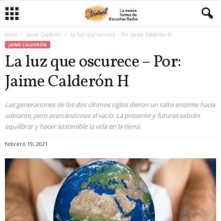
Inicio
Jaime Calderón
La luz que oscurece – Por: Jaime Calderón H
JAIME CALDERÓN
La luz que oscurece – Por:
Jaime Calderón H
Las generaciones de los dos últimos siglos dieron un salto enorme hacia
adelante, pero acercándonos al vacío. La presente y futuras sabrán
equilibrar y hacer sostenible la vida en la tierra.
febrero 19, 2021