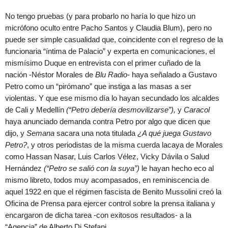
No tengo pruebas (y para probarlo no haría lo que hizo un
micrófono oculto entre Pacho Santos y Claudia Blum), pero no
puede ser simple casualidad que, coincidente con el regreso de la
funcionaria “íntima de Palacio” y experta en comunicaciones, el
mismísimo Duque en entrevista con el primer cuñado de la
nación -Néstor Morales de
Blu Radio-
haya señalado a Gustavo
Petro como un “pirómano” que instiga a las masas a ser
violentas. Y que ese mismo día lo hayan secundado los alcaldes
de Cali y Medellín
(“Petro debería desmovilizarse”),
y
Caracol
haya anunciado demanda contra Petro por algo que dicen que
dijo, y
Semana
sacara una nota titulada
¿A qué juega Gustavo
Petro?
, y otros periodistas de la misma cuerda lacaya de Morales
como Hassan Nasar, Luis Carlos Vélez, Vicky Dávila o Salud
Hernández
(“Petro se salió con la suya”)
le hayan hecho eco al
mismo libreto, todos muy acompasados, en reminiscencia de
aquel 1922 en que el régimen fascista de Benito Mussolini creó la
Oficina de Prensa para ejercer control sobre la prensa italiana y
encargaron de dicha tarea -con exitosos resultados- a la
“Agencia” de Alberto Di Stefani.