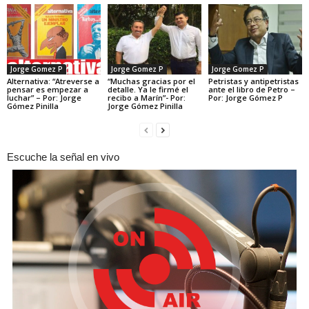
Jorge Gomez P
Jorge Gomez P
Jorge Gomez P
Alternativa: “Atreverse a
“Muchas gracias por el
Petristas y antipetristas
pensar es empezar a
detalle. Ya le firmé el
ante el libro de Petro –
luchar” – Por: Jorge
recibo a Marín”- Por:
Por: Jorge Gómez P
Gómez Pinilla
Jorge Gómez Pinilla
Escuche la señal en vivo