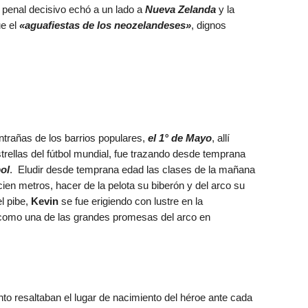
l penal decisivo echó a un lado a
Nueva Zelanda
y la
ue el
«aguafiestas de los neozelandeses»
, dignos
ntrañas de los barrios populares,
el 1° de Mayo
, allí
rellas del fútbol mundial, fue trazando desde temprana
bol
. Eludir desde temprana edad las clases de la mañana
ien metros, hacer de la pelota su biberón y del arco su
l pibe,
Kevin
se fue erigiendo con lustre en la
 como una de las grandes promesas del arco en
nto resaltaban el lugar de nacimiento del héroe ante cada