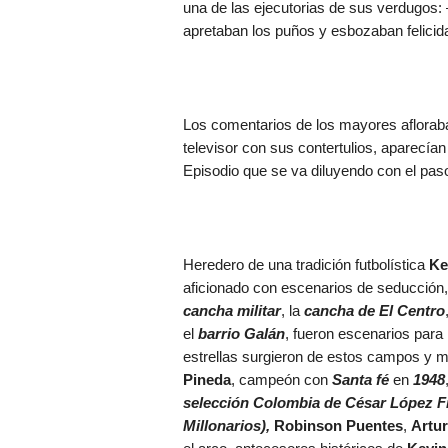
una de las ejecutorias de sus verdugos:
apretaban los puños y esbozaban felicid
Los comentarios de los mayores afloraban 
televisor con sus contertulios, aparecían
Episodio que se va diluyendo con el paso
Heredero de una tradición futbolística
Ke
aficionado con escenarios de seducció
cancha militar
, la
cancha de El Centro
el
barrio Galán
, fueron escenarios para
estrellas surgieron de estos campos y mi
Pineda
, campeón con
Santa fé
en
1948
selección Colombia de César López Fr
Millonarios),
Robinson Puentes
,
Artu