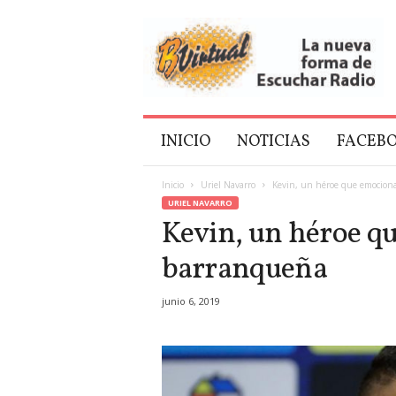
B
V
i
r
t
u
a
INICIO
NOTICIAS
FACEB
l
Inicio
Uriel Navarro
Kevin, un héroe que emocion
URIEL NAVARRO
Kevin, un héroe q
barranqueña
junio 6, 2019