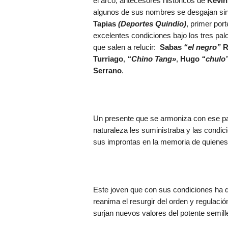
el arco, antecesores históricos de
Kevin
algunos de sus nombres se desgajan sin
Tapias
(Deportes Quindío)
, primer por
excelentes condiciones bajo los tres pal
que salen a relucir:
Sabas
“el negro”
R
Turriago
,
“Chino Tang»
,
Hugo
“chulo
Serrano
.
Un presente que se armoniza con ese pas
naturaleza les suministraba y las condi
sus improntas en la memoria de quienes 
Este joven que con sus condiciones ha d
reanima el resurgir del orden y regulación
surjan nuevos valores del potente semille