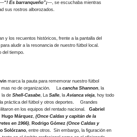
 —
“
! Es barranqueño”¡
—, se escuchaba mientras
ad sus rostros alborozados.
y los recuentos históricos, frente a la pantalla del
 para aludir a la resonancia de nuestro fútbol local.
 del tiempo.
vin
marca la pauta para rememorar nuestro fútbol
n, mas no de organización. La
cancha Shannon
, la
, la de
Shell-Casabe
, La
Salle
, la
Avianca vieja
, hoy todo
 la práctica del fútbol y otros deportes. Grandes
litaron en los equipos del rentado nacional.
Gabriel
,
Hugo Márquez
,
(Once Caldas y capitán de la
etes en 1966)
,
Rodrigo Gómez
(Once Caldas y
ro Solórzano
, entre otros. Sin embargo, la figuración en