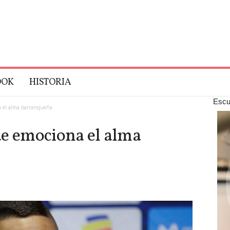
OOK
HISTORIA
Escu
a el alma barranqueña
ue emociona el alma