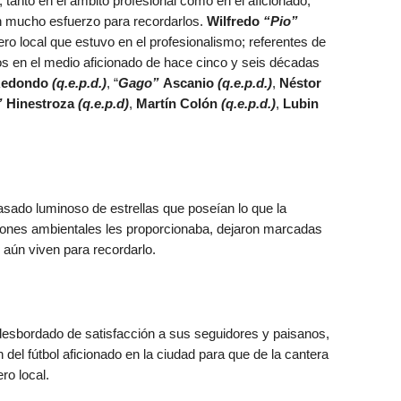
, tanto en el ámbito profesional como en el aficionado,
 mucho esfuerzo para recordarlos.
Wilfredo
“Pio”
tero local que estuvo en el profesionalismo; referentes de
os en el medio aficionado de hace cinco y seis décadas
edondo
(q.e.p.d.)
, “
Gago”
Ascanio
(q.e.p.d.)
,
Néstor
”
Hinestroza
(q.e.p.d)
,
Martín Colón
(q.e.p.d.)
,
Lubin
ado luminoso de estrellas que poseían lo que la
ciones ambientales les proporcionaba, dejaron marcadas
aún viven para recordarlo.
esbordado de satisfacción a sus seguidores y paisanos,
 del fútbol aficionado en la ciudad para que de la cantera
ro local.