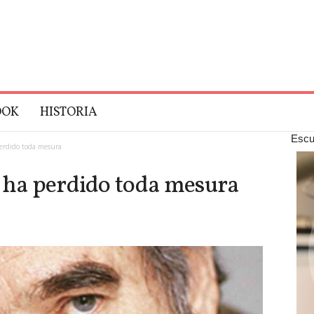
OOK
HISTORIA
Escu
perdido toda mesura
e ha perdido toda mesura