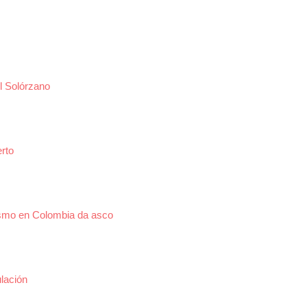
l Solórzano
rto
ismo en Colombia da asco
lación