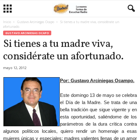
Inicio
Gustavo Arciniegas Ocapo
Si tienes a tu madre viva, considérate un
afortunado.
GUSTAVO ARCINIEGAS OCAPO
Si tienes a tu madre viva,
considérate un afortunado.
mayo 12, 2012
Por: Gustavo Arciniegas Ocampo.
Este domingo 13 de mayo se celebra
el Día de la Madre. Se trata de una
bella tradición que sigue vigente y en
esta oportunidad, saliéndome de los
parámetros de la dura crítica contra
algunos políticos locales, quiero rendir un homenaje a esas
mujeres únicas y especiales; madres valientes llenas de un amor