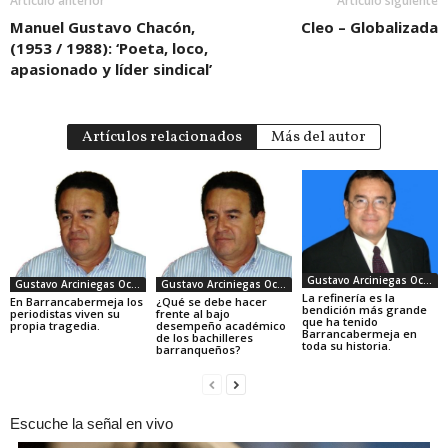
Artículo anterior
Artículo siguiente
Manuel Gustavo Chacón,
Cleo – Globalizada
(1953 / 1988): ‘Poeta, loco,
apasionado y líder sindical’
Artículos relacionados
Más del autor
Gustavo Arciniegas Ocapo
Gustavo Arciniegas Ocapo
Gustavo Arciniegas Ocapo
La refinería es la
En Barrancabermeja los
¿Qué se debe hacer
bendición más grande
periodistas viven su
frente al bajo
que ha tenido
propia tragedia.
desempeño académico
Barrancabermeja en
de los bachilleres
toda su historia.
barranqueños?
Escuche la señal en vivo