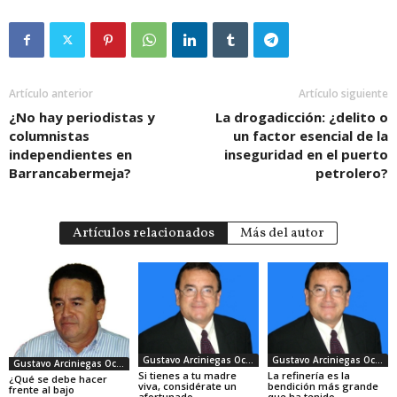
Artículo anterior
Artículo siguiente
¿No hay periodistas y
La drogadicción: ¿delito o
columnistas
un factor esencial de la
independientes en
inseguridad en el puerto
Barrancabermeja?
petrolero?
Artículos relacionados
Más del autor
Gustavo Arciniegas Ocapo
Gustavo Arciniegas Ocapo
Gustavo Arciniegas Ocapo
Si tienes a tu madre
La refinería es la
¿Qué se debe hacer
viva, considérate un
bendición más grande
frente al bajo
afortunado.
que ha tenido