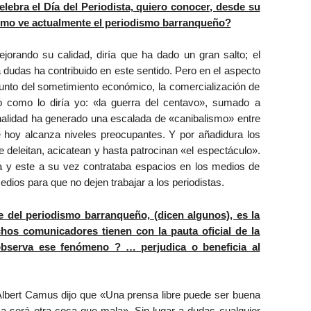
lebra el Día del Periodista, quiero conocer, desde su
cómo ve actualmente el periodismo barranqueño?
orando su calidad, diría que ha dado un gran salto; el
a dudas ha contribuido en este sentido. Pero en el aspecto
sunto del sometimiento económico, la comercialización de
o como lo diría yo: «la guerra del centavo», sumado a
alidad ha generado una escalada de «canibalismo» entre
 hoy alcanza niveles preocupantes. Y por añadidura los
e deleitan, acicatean y hasta patrocinan «el espectáculo».
ta y este a su vez contrataba espacios en los medios de
dios para que no dejen trabajar a los periodistas.
 del periodismo barranqueño, (dicen algunos), es la
hos comunicadores tienen con la pauta oficial de la
bserva ese fenómeno ? … perjudica o beneficia al
 Albert Camus dijo que «Una prensa libre puede ser buena
nca será otra cosa que mala». Sin lugar a dudas cualquier