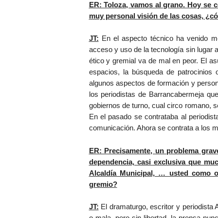
ER: Toloza, vamos al grano. Hoy se ce
muy personal visión de las cosas, ¿
JT:
En el aspecto técnico ha venido mej
acceso y uso de la tecnología sin lugar 
ético y gremial va de mal en peor. El a
espacios, la búsqueda de patrocinios 
algunos aspectos de formación y person
los periodistas de Barrancabermeja que
gobiernos de turno, cual circo romano, s
En el pasado se contrataba al periodis
comunicación. Ahora se contrata a los me
ER: Precisamente, un problema grave
dependencia, casi exclusiva que muc
Alcaldía Municipal, … usted como o
gremio?
JT:
El dramaturgo, escritor y periodista
o mala, pero sin libertad, la prensa nu