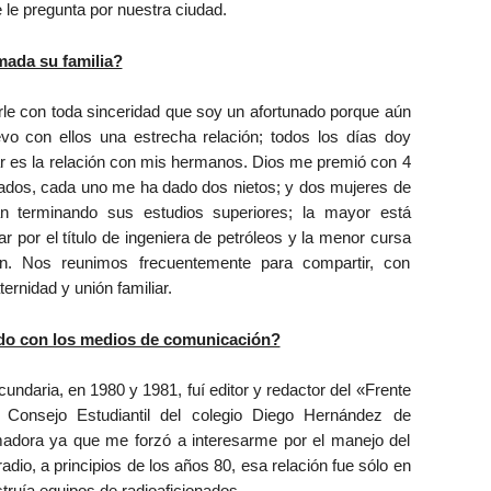
 le pregunta por nuestra ciudad.
da su familia?
le con toda sinceridad que soy un afortunado porque aún
vo con ellos una estrecha relación; todos los días doy
lar es la relación con mis hermanos. Dios me premió con 4
sados, cada uno me ha dado dos nietos; y dos mujeres de
n terminando sus estudios superiores; la mayor está
r por el título de ingeniera de petróleos y la menor cursa
ón. Nos reunimos frecuentemente para compartir, con
ernidad y unión familiar.
do con los medios de comunicación?
ndaria, en 1980 y 1981, fuí editor y redactor del «Frente
el Consejo Estudiantil del colegio Diego Hernández de
madora ya que me forzó a interesarme por el manejo del
adio, a principios de los años 80, esa relación fue sólo en
truía equipos de radioaficionados.