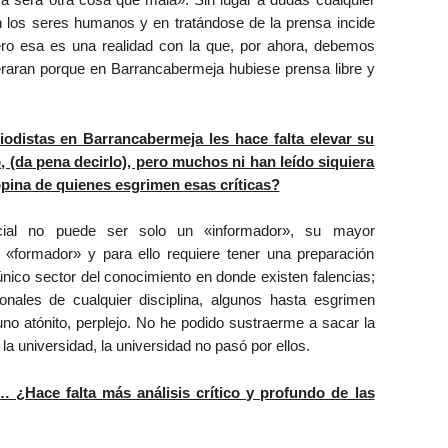
en los seres humanos y en tratándose de la prensa incide
Pero esa es una realidad con la que, por ahora, debemos
eraran porque en Barrancabermeja hubiese prensa libre y
odistas en Barrancabermeja les hace falta elevar su
o, (da pena decirlo), pero muchos ni han leído siquiera
pina de quienes esgrimen esas críticas?
cial no puede ser solo un «informador», su mayor
«formador» y para ello requiere tener una preparación
único sector del conocimiento en donde existen falencias;
nales de cualquier disciplina, algunos hasta esgrimen
no atónito, perplejo. No he podido sustraerme a sacar la
a universidad, la universidad no pasó por ellos.
 ¿Hace falta más análisis crítico y profundo de las