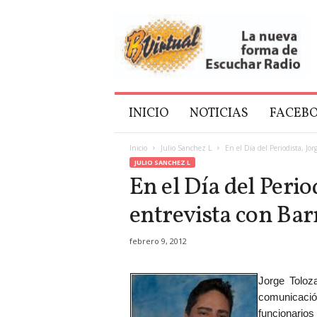
B
V
i
r
t
u
a
INICIO
NOTICIAS
FACEB
l
Inicio
Julio Sanchez L
En el Día del Periodista, Jo
JULIO SANCHEZ L
En el Día del Perio
entrevista con Bar
febrero 9, 2012
Jorge Toloz
comunicació
funcionarios 