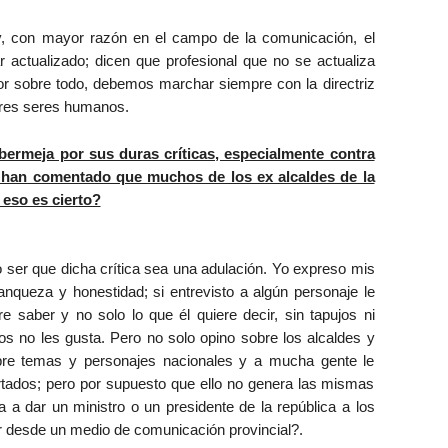
 y, con mayor razón en el campo de la comunicación, el
r actualizado; dicen que profesional que no se actualiza
or sobre todo, debemos marchar siempre con la directriz
ores seres humanos.
ermeja por sus duras críticas, especialmente contra
e han comentado que muchos de los ex alcaldes de la
eso es cierto?
no ser que dicha crítica sea una adulación. Yo expreso mis
anqueza y honestidad; si entrevisto a algún personaje le
e saber y no solo lo que él quiere decir, sin tapujos ni
os no les gusta. Pero no solo opino sobre los alcaldes y
obre temas y personajes nacionales y a mucha gente le
tados; pero por supuesto que ello no genera las mismas
 a dar un ministro o un presidente de la república a los
r desde un medio de comunicación provincial?.