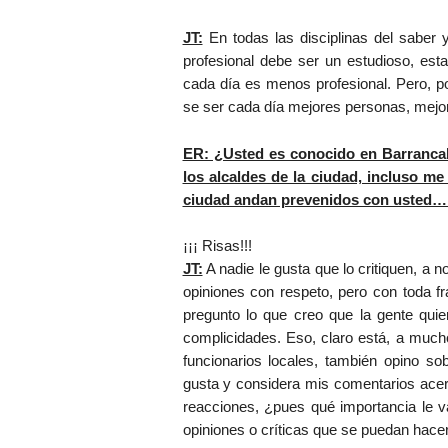
JT:
En todas las disciplinas del saber
profesional debe ser un estudioso, esta
cada día es menos profesional. Pero, p
se ser cada día mejores personas, mej
ER: ¿Usted es conocido en Barrancab
los alcaldes de la ciudad, incluso m
ciudad andan prevenidos con usted… 
¡¡¡ Risas!!!
JT:
A nadie le gusta que lo critiquen, a 
opiniones con respeto, pero con toda fr
pregunto lo que creo que la gente quier
complicidades. Eso, claro está, a much
funcionarios locales, también opino s
gusta y considera mis comentarios acer
reacciones, ¿pues qué importancia le va
opiniones o críticas que se puedan hace