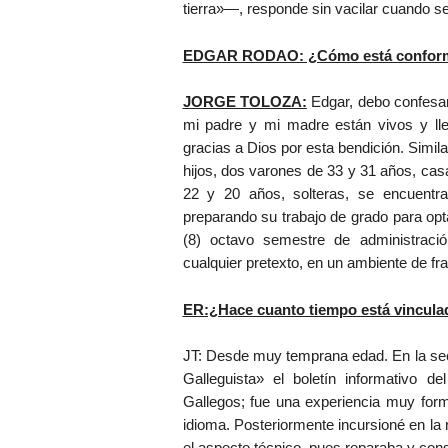
tierra»—, responde sin vacilar cuando se
EDGAR RODAO: ¿Cómo está conforma
JORGE TOLOZA:
Edgar, debo confesar
mi padre y mi madre están vivos y lle
gracias a Dios por esta bendición. Simi
hijos, dos varones de 33 y 31 años, ca
22 y 20 años, solteras, se encuentra
preparando su trabajo de grado para opta
(8) octavo semestre de administraci
cualquier pretexto, en un ambiente de frat
ER:¿Hace cuanto tiempo está vincula
JT: Desde muy temprana edad. En la secu
Galleguista» el boletín informativo d
Gallegos; fue una experiencia muy for
idioma. Posteriormente incursioné en la r
el aspecto técnico, pues reparaba y cons