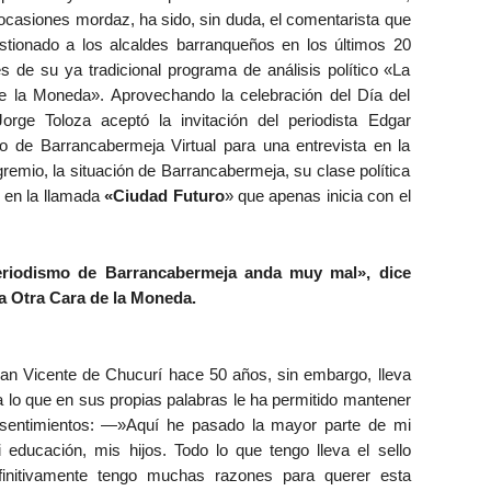
 ocasiones mordaz, ha sido, sin duda, el comentarista que
tionado a los alcaldes barranqueños en los últimos 20
s de su ya tradicional programa de análisis político «La
e la Moneda». Aprovechando la celebración del Día del
Jorge Toloza aceptó la invitación del periodista Edgar
o de Barrancabermeja Virtual para una entrevista en la
remio, la situación de Barrancabermeja, su clase política
 en la llamada
«Ciudad Futuro
» que apenas inicia con el
periodismo de Barrancabermeja anda muy mal», dice
a Otra Cara de la Moneda.
San Vicente de Chucurí hace 50 años, sin embargo, lleva
 lo que en sus propias palabras le ha permitido mantener
entimientos: —»Aquí he pasado la mayor parte de mi
i educación, mis hijos. Todo lo que tengo lleva el sello
finitivamente tengo muchas razones para querer esta