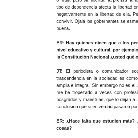
tipo de dependencia afecta la libertad 
negativamente en la libertad de ella. 
convivir. Ojalá los gobernantes se esm
buena.
ER: Hay quienes dicen que a los peri
nivel educativo y cultural, por ejempl
la Constitución Nacional ¿usted qué o
JT:
El periodista o comunicador so
trascendencia en la sociedad es como 
amplia e integral. Sin embargo no es el 
me he tropezado a veces con profesio
posgrados y maestrías, que lo dejan a u
conclusión que si en verdad pasaron por l
ER: ¿Hace falta que estudien más? …
cosas?