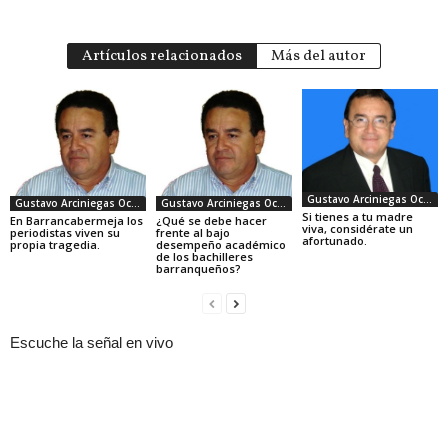
Artículos relacionados
Más del autor
Gustavo Arciniegas Ocapo
Gustavo Arciniegas Ocapo
Gustavo Arciniegas Ocapo
Si tienes a tu madre
En Barrancabermeja los
¿Qué se debe hacer
viva, considérate un
periodistas viven su
frente al bajo
afortunado.
propia tragedia.
desempeño académico
de los bachilleres
barranqueños?
Escuche la señal en vivo